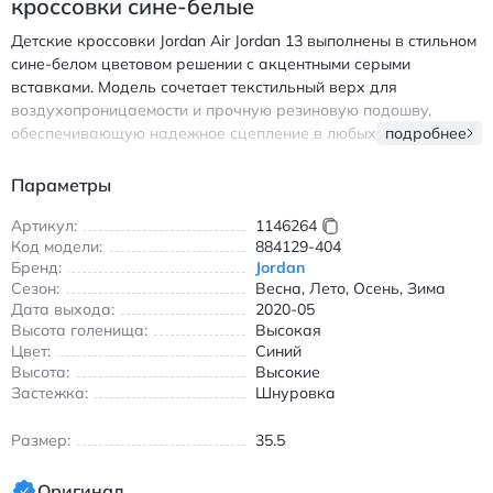
кроссовки сине-белые
Детские кроссовки Jordan Air Jordan 13 выполнены в стильном
сине-белом цветовом решении с акцентными серыми
вставками. Модель сочетает текстильный верх для
воздухопроницаемости и прочную резиновую подошву,
обеспечивающую надежное сцепление в любых погодных
подробнее
условиях. Высокая посадка обеспечивает дополнительную
поддержку голеностопа, а амортизирующая система
Параметры
гарантирует комфорт при активных движениях. Кроссовки
подходят для повседневной носки и занятий спортом
Артикул:
1146264
Код модели:
884129-404
благодаря эргономичной форме и удобной шнуровке. Мягкая
Бренд:
Jordan
внутренняя отделка предотвращает натирание, а
Сезон:
Весна, Лето, Осень, Зима
комбинированный материал верха сохраняет форму даже
Дата выхода:
2020-05
при интенсивной эксплуатации. Идеальный выбор для
Высота голенища:
Высокая
мальчиков и девочек, ценящих сочетание стиля и
Цвет:
Синий
функциональности в обуви. Джордан Эйр Джордан 13
Высота:
Высокие
детские высокие кроссовки сине-белые с текстильным верхом
Застежка:
Шнуровка
и резиновой подошвой для повседневной носки
Размер:
35.5
Оригинал