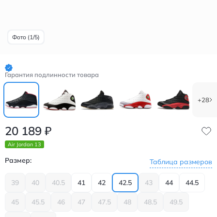
Фото (1/5)
Гарантия подлинности товара
+28
20 189
₽
Air Jordan 13
Размер:
Таблица размеров
39
40
40.5
41
42
42.5
43
44
44.5
45
45.5
46
47
47.5
48
48.5
49.5