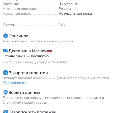
Эти кроссовки идеально подходят для баскетбола и
Застежка:
Шнуровка
повседневной носки, сохраняя стиль и функциональность.
Материал подошвы:
Резина
Подходят для весеннего и летнего сезона благодаря
Материал верха:
Натуральная кожа
дышащим материалам.
Размер:
42.5
Джордан Эйр Джордан 13 мужские кроссовки с
амортизацией и нескользящей подошвой черно-красные
Оригинал
Товар поступит от официального дилера
Доставка в Москву
Стандартная — бесплатно
26-39
дней с международного склада
Возврат и гарантии
Возврат возможен в течении 7 дней, после получения заказа.
Подробности...
Защита данных
Для этого мы используем современные средства защиты и
блокируем новые угрозы.
Безопасность платежей