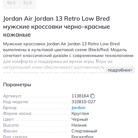
50.5
51.5
Jordan Air Jordan 13 Retro Low Bred
мужские кроссовки черно-красные
кожаные
Мужские кроссовки Jordan Air Jordan 13 Retro Low Bred
выполнены в культовой цветовой схеме Black/Red. Модель
сочетает классический дизайн с современными технологиями
для комфорта и поддержки во время игры. Верх из
натуральной кожи обеспечивает долговечность и эстетичный
подробнее
вид, а резиновая подошва гарантирует отличное сцепление с
любой поверхностью.
Параметры
Особенности:
Артикул:
1138164
Амортизирующая подошва для снижения нагрузки на
Код модели:
310810-027
стопу
Бренд:
Jordan
Нескользящее покрытие для безопасности при
Форма носка:
Круглая
активном движении
Цвет:
Черный
Круглый носок и низкий крой обеспечивают свободу
Высота:
Низкие
движений
Фасон:
Спортивный
Вид спорта:
Баскетбол