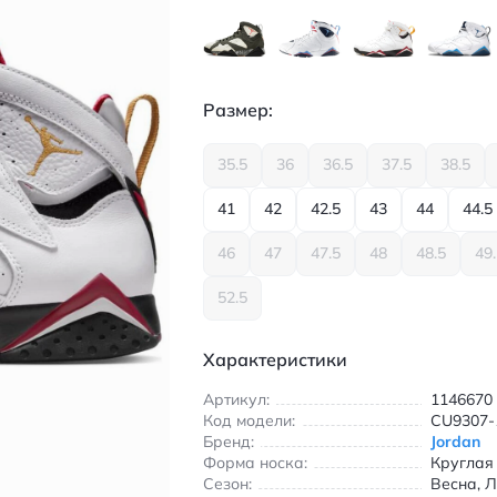
Размер:
35.5
36
36.5
37.5
38.5
41
42
42.5
43
44
44.5
46
47
47.5
48
48.5
49
52.5
Характеристики
Артикул:
1146670
Код модели:
CU9307-
Бренд:
Jordan
Форма носка:
Круглая
Сезон:
Весна, Л