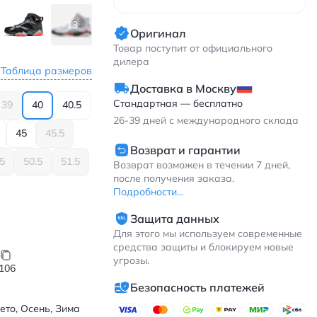
+13
Оригинал
Товар поступит от официального
дилера
Таблица размеров
Доставка в Москву
Стандартная — бесплатно
39
40
40.5
26-39
дней с международного склада
45
45.5
Возврат и гарантии
.5
50.5
51.5
Возврат возможен в течении 7 дней,
после получения заказа.
Подробности...
Защита данных
Для этого мы используем современные
средства защиты и блокируем новые
угрозы.
106
Безопасность платежей
ето, Осень, Зима