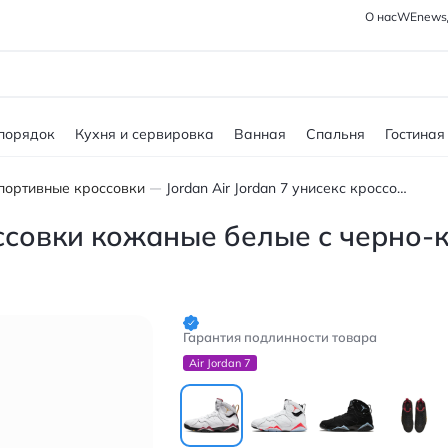
О нас
WEnews
 порядок
Кухня и сервировка
Ванная
Спальня
Гостиная
портивные кроссовки
Jordan Air Jordan 7 унисекс кроссовки кожаные белые с черно-красными деталями
россовки кожаные белые с черно
Гарантия подлинности товара
Air Jordan 7