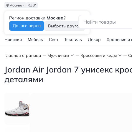
Москва
RUB
Регион доставки
Москва
?
Каталог
Да, все верно
Выбрать другой
Новинки
Мебель
Свет
Текстиль
Декор
Хранение и
Главная страница
Мужчинам
Кроссовки и кеды
С
Jordan Air Jordan 7 унисекс к
деталями