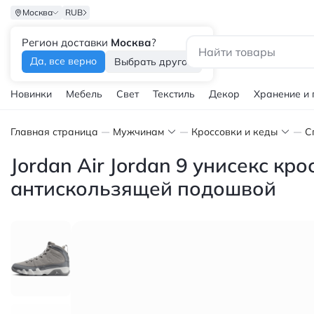
Москва
RUB
Регион доставки
Москва
?
Каталог
Да, все верно
Выбрать другой
Новинки
Мебель
Свет
Текстиль
Декор
Хранение и
Главная страница
Мужчинам
Кроссовки и кеды
С
Jordan Air Jordan 9 унисекс кр
антискользящей подошвой