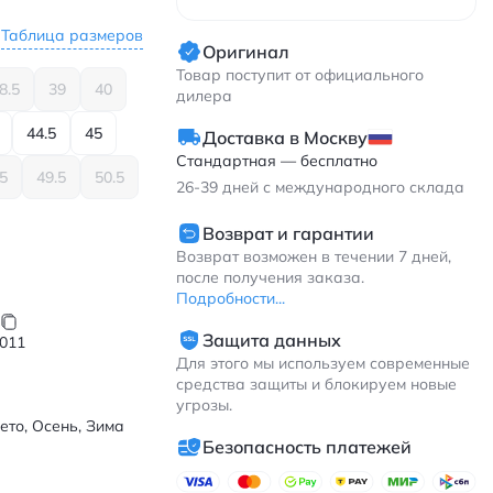
Таблица размеров
Оригинал
Товар поступит от официального
8.5
39
40
дилера
44.5
45
Доставка в Москву
Стандартная — бесплатно
.5
49.5
50.5
26-39
дней с международного склада
Возврат и гарантии
Возврат возможен в течении 7 дней,
после получения заказа.
Подробности...
Защита данных
011
Для этого мы используем современные
средства защиты и блокируем новые
угрозы.
ето, Осень, Зима
Безопасность платежей