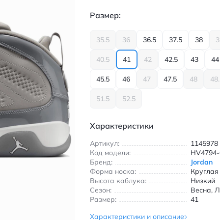
Размер:
35.5
36
36.5
37.5
38
3
40.5
41
42
42.5
43
44
45.5
46
47
47.5
48
48
51.5
52.5
Характеристики
Артикул:
1145978
Код модели:
HV4794-
Бренд:
Jordan
Форма носка:
Круглая
Высота каблука:
Низкий
Сезон:
Весна, Л
Размер:
41
Характеристики и описание