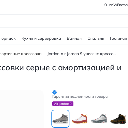
О нас
WEnews
 порядок
Кухня и сервировка
Ванная
Спальня
Гостиная
портивные кроссовки
Jordan Air Jordan 9 унисекс кроссовки серые с амортизацией и антискользящей подошвой
оссовки серые с амортизацией и
Гарантия подлинности товара
Air Jordan 9