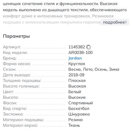
ценящих сочетание стиля и функциональности. Высокая
модель выполнена из дышащего текстиля, обеспечивающего
комфорт даже в интенсивных тренировках. Резиновая
подошва с антискользящим покрытием гарантирует
подробнее
надежное сцепление на любой поверхности, а легкий вес (410
г) не сковывает движения. Белый цвет придает обуви
Параметры
универсальность, легко сочетаясь с различной спортивной
одеждой. - Амортизирующая система снижает нагрузку при
Артикул:
1145382
Код модели:
AR0038-100
прыжках - Круглый носок обеспечивает свободу движений -
Бренд:
Jordan
Шнуровка надежно фиксирует стопу - Подходит для всех
Форма носка:
Круглая
сезонов благодаря продуманной конструкции Джордан
Сезон:
Весна, Лето, Осень, Зима
Супер Флай 1 кроссовки высокие белые для баскетбола с
Дата выхода:
2018-09
амортизацией
Толщина подошвы:
Плоская
Высота голенища:
Высокая
Цвет:
Белый
Высота:
Высокие
Фасон:
Спортивный
Вид спорта:
Баскетбол
Застежка:
Шнуровка
Материал подошвы:
Резина
Материал верха:
Ткань