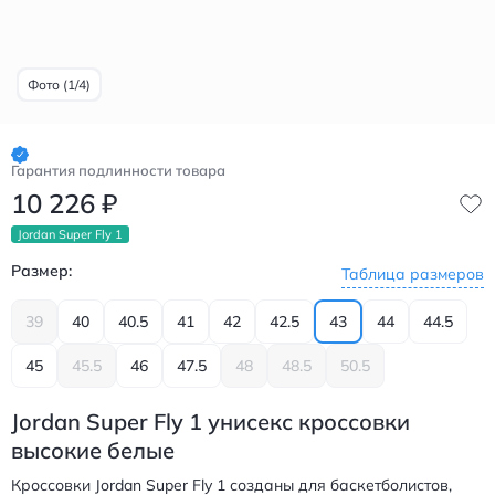
Фото (1/4)
Гарантия подлинности товара
10 226
₽
Jordan Super Fly 1
Размер:
Таблица размеров
39
40
40.5
41
42
42.5
43
44
44.5
45
45.5
46
47.5
48
48.5
50.5
Jordan Super Fly 1 унисекс кроссовки
высокие белые
Кроссовки Jordan Super Fly 1 созданы для баскетболистов,