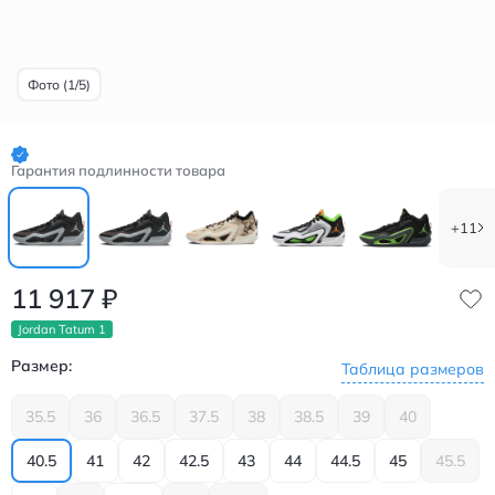
Фото (1/5)
Гарантия подлинности товара
+11
11 917
₽
Jordan Tatum 1
Размер:
Таблица размеров
35.5
36
36.5
37.5
38
38.5
39
40
40.5
41
42
42.5
43
44
44.5
45
45.5