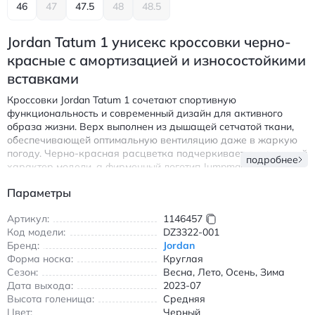
46
47
47.5
48
48.5
Jordan Tatum 1 унисекс кроссовки черно-
красные с амортизацией и износостойкими
вставками
Кроссовки Jordan Tatum 1 сочетают спортивную
функциональность и современный дизайн для активного
образа жизни. Верх выполнен из дышащей сетчатой ткани,
обеспечивающей оптимальную вентиляцию даже в жаркую
погоду. Черно-красная расцветка подчеркивает динамичный
подробнее
характер модели, а фирменный логотип Jumpman на боковой
части придает узнаваемый стиль.
Параметры
Особенности:
Артикул:
1146457
Амортизирующая подошва для поглощения ударных
Код модели:
DZ3322-001
нагрузок при беге и прыжках
Бренд:
Jordan
Износостойкие вставки в зонах повышенной нагрузки
Форма носка:
Круглая
Средняя высота голенища для надежной фиксации
Сезон:
Весна, Лето, Осень, Зима
голеностопа
Дата выхода:
2023-07
Шнуровка с регулируемой посадкой
Высота голенища:
Средняя
Цвет:
Черный