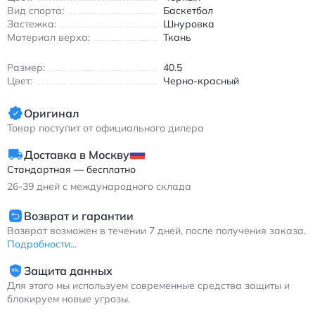
Универсальная модель подходит для тренировок, прогулок и
Вид спорта:
Баскетбол
повседневной носки. Прочная конструкция и качественные
Застежка:
Шнуровка
материалы обеспечивают долговечность в течение всего
Материал верха:
Ткань
года. Круглый носок создает комфортную посадку, а
резиновая подошва гарантирует надежное сцепление с
Размер:
40.5
любой поверхностью.
Цвет:
Черно-красный
Джордан Татум 1 кроссовки унисекс черно-красные с
амортизацией и износостойкими вставками
Оригинал
Товар поступит от официального дилера
Доставка в Москву
Стандартная — бесплатно
26-39
дней с международного склада
Возврат и гарантии
Возврат возможен в течении 7 дней, после получения заказа.
Подробности...
Защита данных
Для этого мы используем современные средства защиты и
блокируем новые угрозы.