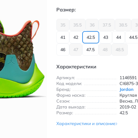
Размер:
35
35.5
36
37.5
38.5
3
41
42
42.5
43
44
44.5
46
47
47.5
48
48.5
Характеристики
Артикул:
1146591
Код модели:
CI6875-
Бренд:
Jordan
Форма носка:
Круглая
Сезон:
Весна, Л
Дата выхода:
2019-02
Размер:
42.5
Характеристики и описание