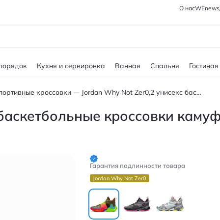
О нас
WEnews
 порядок
Кухня и сервировка
Ванная
Спальня
Гостиная
портивные кроссовки
Jordan Why Not Zer0,2 унисекс баскетбольные кроссовки камуфляжные оранжево-зеленые
с баскетбольные кроссовки кам
Гарантия подлинности товара
Jordan Why Not Zer0