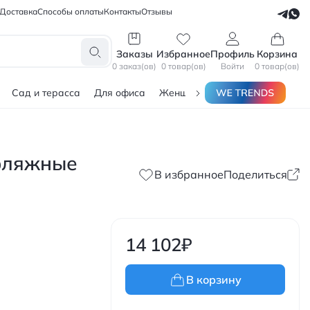
Доставка
Способы оплаты
Контакты
Отзывы
СЕЛЛЕРАМ
БЛОГЕРАМ
Заказы
Избранное
Профиль
Корзина
0 заказ(ов)
0 товар(ов)
Войти
0 товар(ов)
Сад и терасса
Для офиса
Женщинам
Мужчинам
Тов
уфляжные
В избранное
Поделиться
14 102
₽
В корзину