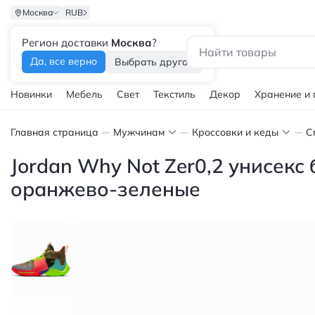
Москва
RUB
Регион доставки
Москва
?
Каталог
Да, все верно
Выбрать другой
Новинки
Мебель
Свет
Текстиль
Декор
Хранение и
Главная страница
Мужчинам
Кроссовки и кеды
С
Jordan Why Not Zer0,2 унисек
оранжево-зеленые