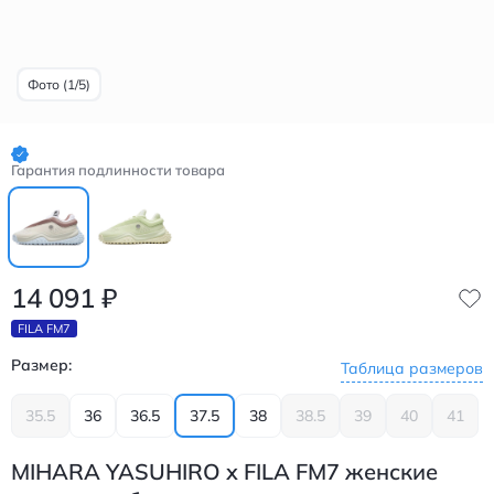
Фото (1/5)
Гарантия подлинности товара
14 091
₽
FILA FM7
Размер:
Таблица размеров
35.5
36
36.5
37.5
38
38.5
39
40
41
MIHARA YASUHIRO x FILA FM7 женские