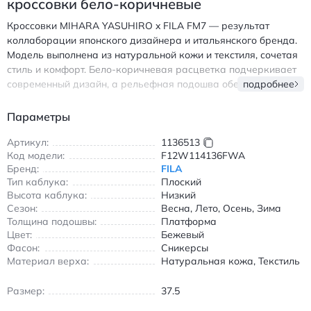
кроссовки бело-коричневые
Кроссовки MIHARA YASUHIRO x FILA FM7 — результат
коллаборации японского дизайнера и итальянского бренда.
Модель выполнена из натуральной кожи и текстиля, сочетая
стиль и комфорт. Бело-коричневая расцветка подчеркивает
современный дизайн, а рельефная подошва обеспечивает
подробнее
отличное сцепление. Амортизирующая стелька и
износостойкие материалы делают обувь идеальной для
Параметры
повседневной носки в любое время года. Подходят для
прогулок, походов в город и активного отдыха. Внутренняя
Артикул:
1136513
Код модели:
F12W114136FWA
отделка из дышащих материалов предотвращает потливость
Бренд:
FILA
ног. Кроссовки имеют удобную шнуровку и эргономичную
Тип каблука:
Плоский
форму, повторяющую контуры стопы. Идеальный выбор для
Высота каблука:
Низкий
тех, кто ценит качество и индивидуальный стиль. Фила FM7
Сезон:
Весна, Лето, Осень, Зима
женские кроссовки с амортизацией и износостойкими
Толщина подошвы:
Платформа
материалами бело-коричневого цвета.
Цвет:
Бежевый
Фасон:
Сникерсы
Материал верха:
Натуральная кожа, Текстиль
Размер:
37.5