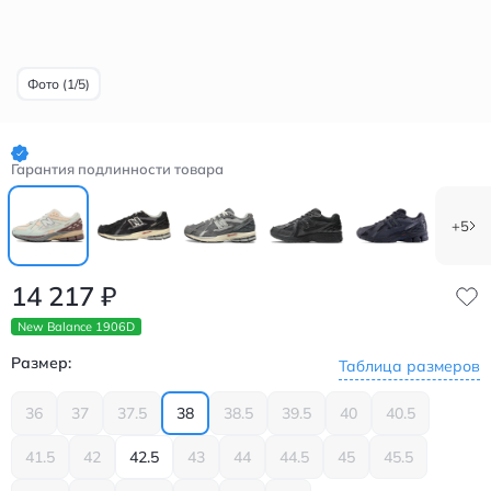
Фото (1/5)
Гарантия подлинности товара
+5
14 217
₽
New Balance 1906D
Размер:
Таблица размеров
36
37
37.5
38
38.5
39.5
40
40.5
41.5
42
42.5
43
44
44.5
45
45.5