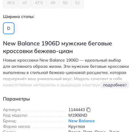
46.5
47
47.5
49
50
51
Ширина стопы:
D
New Balance 1906D мужские беговые
кроссовки бежево-циан
Новые кроссовки New Balance 1906D — идеальный выбор
для активного образа жизни. Эти мужские беговые кроссовки
выполнены в стильной бежево-циановой расцветке, которая
подчеркнёт ваш уникальный вкус. Модель сочетает в себе
износостойкие материалы и дышащую конструкцию,
подробнее
обеспечивая комфорт в течение всего дня. Подошва с
амортизацией идеально подходит для бега и повседневной
Параметры
носки, а шнуровка позволяет идеально зафиксировать обувь
на ноге. Кроссовки подходят для всех сезонов благодаря
Артикул:
1144443
Код модели:
M1906ND
универсальному дизайну и качественным материалам.
Бренд:
New Balance
Легкие и удобные, они станут вашим надежным спутником в
Форма носка:
Круглая
городских прогулках и тренировках. Круглый носок и