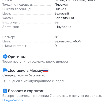
Сезон:
Весна, Лето, Осень, Зима
короткая высота голенища обеспечивают свободу движений,
Толщина подошвы:
Плоская
а плоская подошва гарантирует стабильность при ходьбе.
Высота голенища:
Низкая
Идеальное решение для тех, кто ценит сочетание стиля и
Цвет:
Бежевый
функциональности в обуви. Нью Балэнс 1906D беговые
Фасон:
Спортивный
кроссовки бежево-циан износостойкие дышащие
Вид спорта:
Бег
Застежка:
Шнуровка
Размер:
38
Цвет:
Бежево-голубой
Ширина стопы:
D
Оригинал
Товар поступит от официального дилера
Доставка в Москву
Стандартная — бесплатно
26-39
дней с международного склада
Возврат и гарантии
Возврат возможен в течении 7 дней, после получения заказа.
Подробности...