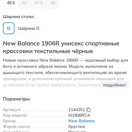
46.5
47
47.5
49
Ширина стопы:
D
Ширина D
New Balance 1906R унисекс спортивные
кроссовки текстильные чёрные
Новые кроссовки New Balance 1906R — надежный выбор для
бега и активного образа жизни. Модель выполнена из
дышащего текстиля, обеспечивающего вентиляцию во время
тренировок, и дополнена прочной резиновой подошвой для
устойчивости на любой поверхности. Амортизационная
подробнее
система N-ergy поглощает ударные нагрузки, делая каждый
шаг комфортным. Круглый носок и классическая шнуровка
Параметры
гарантируют плотную посадку, а универсальный черно-
серый дизайн легко сочетается с повседневной одеждой.
Артикул:
1144351
Код модели:
M1906RCA
Кроссовки подходят для всех сезонов благодаря
Бренд:
New Balance
износостойким материалам и продуманной конструкции.
Форма носка:
Круглая
Легкие, практичные и стильные — идеальное решение для