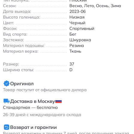
Тип каблука:
Плоский
пробежек, прогулок и повседневной носки. Нью Бэлэнс 1906R
Сезон:
Весна, Лето, Осень, Зима
спортивные кроссовки текстильные чёрные с серыми
Дата выхода:
2023-06
вставками для бега и повседневной носки
Высота голенища:
Низкая
Цвет:
Черный
Фасон:
Спортивный
Вид спорта:
Бег
Застежка:
Шнуровка
Материал подошвы:
Резина
Материал верха:
Ткань
Размер:
37
Ширина стопы:
D
Оригинал
Товар поступит от официального дилера
Доставка в Москву
Стандартная — бесплатно
26-39
дней с международного склада
Возврат и гарантии
Возврат возможен в течении 7 дней, после получения заказа.