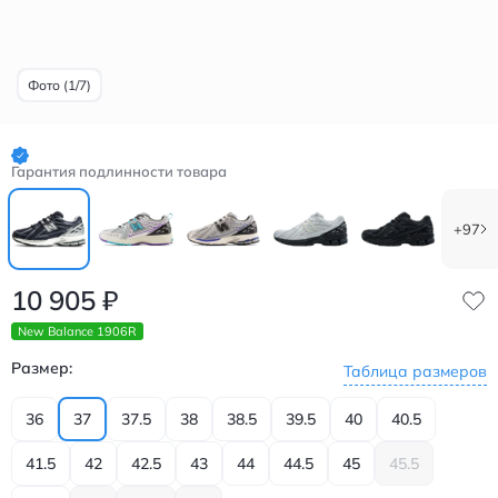
Фото (1/7)
Гарантия подлинности товара
+97
10 905
₽
New Balance 1906R
Размер:
Таблица размеров
36
37
37.5
38
38.5
39.5
40
40.5
41.5
42
42.5
43
44
44.5
45
45.5