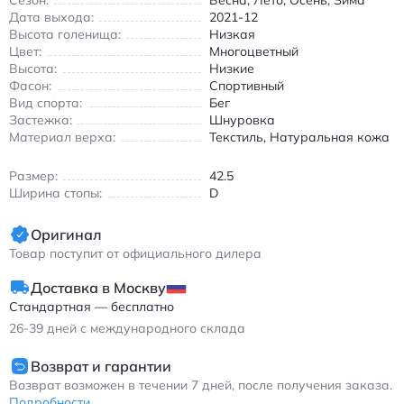
Сезон:
Весна, Лето, Осень, Зима
для снижения нагрузки на стопу - Универсальный дизайн для
Дата выхода:
2021-12
мужчин и женщин - Подходит для всех сезонов благодаря
Высота голенища:
Низкая
прочной конструкции Нью Бэлэнс 327 кроссовки для бега
Цвет:
Многоцветный
черно-оранжевые из ткани и кожи с амортизацией
Высота:
Низкие
Фасон:
Спортивный
Вид спорта:
Бег
Застежка:
Шнуровка
Материал верха:
Текстиль, Натуральная кожа
Размер:
42.5
Ширина стопы:
D
Оригинал
Товар поступит от официального дилера
Доставка в Москву
Стандартная — бесплатно
26-39
дней с международного склада
Возврат и гарантии
Возврат возможен в течении 7 дней, после получения заказа.
Подробности...