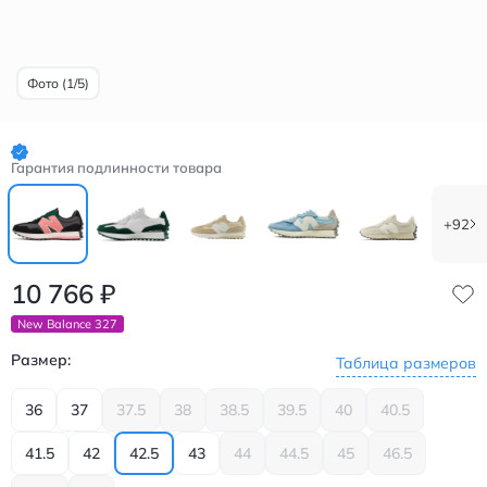
Фото (1/5)
Гарантия подлинности товара
+92
10 766
₽
New Balance 327
Размер:
Таблица размеров
36
37
37.5
38
38.5
39.5
40
40.5
41.5
42
42.5
43
44
44.5
45
46.5