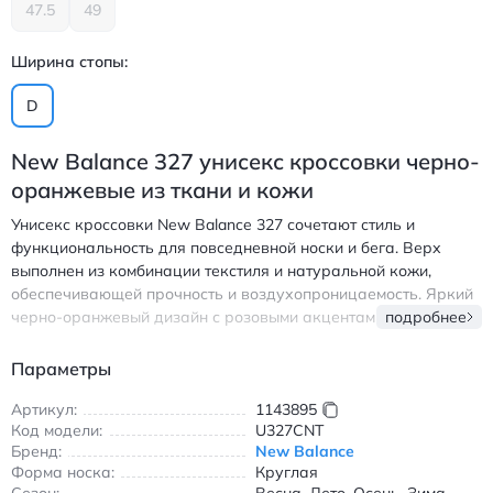
47.5
49
Ширина стопы:
D
New Balance 327 унисекс кроссовки черно-
оранжевые из ткани и кожи
Унисекс кроссовки New Balance 327 сочетают стиль и
функциональность для повседневной носки и бега. Верх
выполнен из комбинации текстиля и натуральной кожи,
обеспечивающей прочность и воздухопроницаемость. Яркий
черно-оранжевый дизайн с розовыми акцентами
подробнее
подчеркивает современный образ, а амортизирующая
подошва гарантирует комфорт при движении. Модель с
Параметры
круглым носком и шнуровкой идеально подходит для
активного образа жизни в любое время года. Легкие и
Артикул:
1143895
Код модели:
U327CNT
износостойкие кроссовки станут надежным выбором для
Бренд:
New Balance
прогулок по городу и тренировок на шоссе. - Натуральный
Форма носка:
Круглая
материал верха с комбинацией ткани и кожи - Амортизация