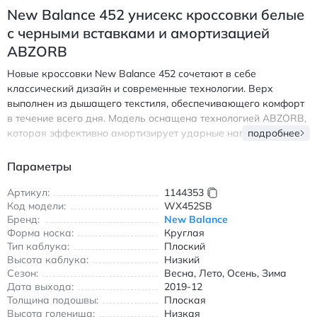
New Balance 452 унисекс кроссовки белые
с черными вставками и амортизацией
ABZORB
Новые кроссовки New Balance 452 сочетают в себе
классический дизайн и современные технологии. Верх
выполнен из дышащего текстиля, обеспечивающего комфорт
в течение всего дня. Модель оснащена технологией ABZORB,
которая эффективно амортизирует ударные нагрузки при
подробнее
ходьбе и беге. Плоская подошва из резины гарантирует
надежное сцепление с любой поверхностью, а круглый носок
Параметры
создает дополнительное пространство для пальцев. Белая
основа с контрастными черными вставками подчеркивает
Артикул:
1144353
Код модели:
WX452SB
спортивный стиль, делая обувь универсальной для
Бренд:
New Balance
повседневного использования в любое время года. Легкая
Форма носка:
Круглая
конструкция и короткое голенище обеспечивают свободу
Тип каблука:
Плоский
движений, а износостойкие материалы продлевают срок
Высота каблука:
Низкий
службы кроссовок. Идеальный выбор для тех, кто ценит
Сезон:
Весна, Лето, Осень, Зима
сочетание комфорта и эстетики в городской обуви. Нью
Дата выхода:
2019-12
Бэлэнс 452 кроссовки белые с черными вставками и
Толщина подошвы:
Плоская
амортизацией ABZORB
Высота голенища:
Низкая