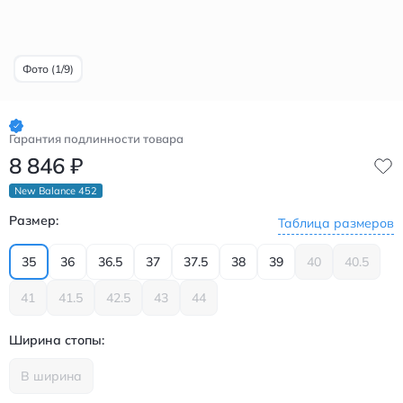
Фото (1/9)
Гарантия подлинности товара
8 846
₽
New Balance 452
Размер:
Таблица размеров
35
36
36.5
37
37.5
38
39
40
40.5
41
41.5
42.5
43
44
Ширина стопы:
B ширина