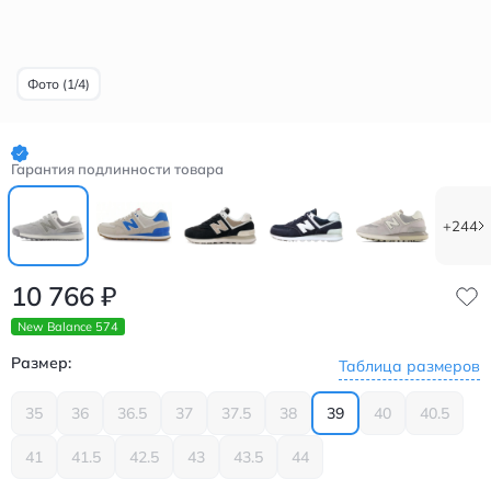
Фото (1/4)
Гарантия подлинности товара
+244
10 766
₽
New Balance 574
Размер:
Таблица размеров
35
36
36.5
37
37.5
38
39
40
40.5
41
41.5
42.5
43
43.5
44