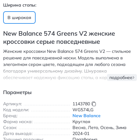
Ширина стопы:
B широкая
New Balance 574 Greens V2 женские
кроссовки серые повседневные
Женские кроссовки New Balance 574 Greens V2 — стильное
решение для повседневной носки. Модель выполнена в
элегантном сером цвете, подходящем для любого сезона
благодаря универсальному дизайну. Шнуровка
обеспечивает надежную фиксацию стопы, а короткая высота
подробнее
голенища создает комфорт при движении. Выпущенные в
январе 2024 года, эти кроссовки сочетают классический
Параметры
силуэт с современными технологиями. Прочная подошва
гарантирует отличное сцепление с любой поверхностью, а
Артикул:
1143780
Код модели:
WG574LG
платформа добавляет легкости шагу. Идеальны для
Бренд:
New Balance
прогулок, занятий спортом и ежедневных дел. Дополните
Форма носка:
Круглая
свой образ этими модными и удобными кроссовками, которые
Сезон:
Весна, Лето, Осень, Зима
подчеркнут ваш уникальный стиль. Нью Бэлэнс 574 женские
Дата выхода:
2024-01
кроссовки серые повседневные с шнуровкой и
Толщина подошвы:
Платформа