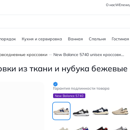
О нас
WEnews
 порядок
Кухня и сервировка
Ванная
Спальня
Гостиная
овседневные кроссовки
New Balance 5740 unisex кроссовки из ткани и нубука бежевые
овки из ткани и нубука бежевые
Гарантия подлинности товара
New Balance 5740