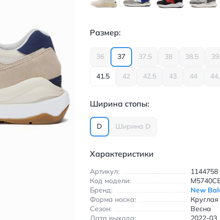
Размер:
36
37
37.5
38
38.5
39
41.5
42
42.5
43
44
44
Ширина стопы:
D
Ширина D
Характеристики
Артикул:
1144758
Код модели:
M5740C
Бренд:
New Bal
Форма носка:
Круглая
Сезон:
Весна
Дата выхода:
2022-03