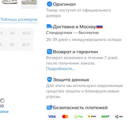
+36
Оригинал
Товар поступит от официального
дилера
Таблица размеров
Доставка в Москву
Стандартная — бесплатно
.5
40
40.5
26-39
дней с международного склада
.5
45
46.5
Возврат и гарантии
Возврат возможен в течении 7 дней,
после получения заказа.
Подробности...
Защита данных
Для этого мы используем современные
средства защиты и блокируем новые
угрозы.
BB
Безопасность платежей
ance