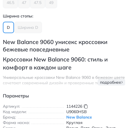
46.5
47
47.5
49
Ширина стопы:
D
Ширина D
New Balance 9060 унисекс кроссовки
бежевые повседневные
Кроссовки New Balance 9060: стиль и
комфорт в каждом шаге
Универсальные кроссовки New Balance 9060 в бежевом цвете
подробнее
сочетают современный дизайн и проверенные технологии.
Верх выполнен из комбинации текстиля и натуральной кожи,
что обеспечивает воздухопроницаемость и долговечность.
Параметры
Модель подходит для ношения в любое время года
благодаря универсальному дизайну и качественным
Артикул:
1144226
материалам.
Код модели:
U9060HSB
Бренд:
New Balance
Особенности:
Форма носка:
Круглая