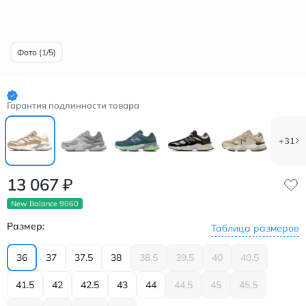
Фото (1/5)
Гарантия подлинности товара
+31
13 067
₽
New Balance 9060
Размер:
Таблица размеров
36
37
37.5
38
38.5
39.5
40
40.5
41.5
42
42.5
43
44
44.5
45
45.5