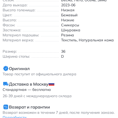
Сезон:
Антискользящая резиновая подошва для надежного
Весна, Лето, Осень, Зима
Дата выхода:
2023-06
сцепления
Высота голенища:
Низкая
Износостойкие элементы в зонах повышенной нагрузки
Цвет:
Бежевый
Система амортизации ABZORB в подошве для
Высота:
Низкие
комфорта при ходьбе
Фасон:
Сникерсы
Круглый носок и шнуровка обеспечивают удобную
Застежка:
Шнуровка
посадку
Материал подошвы:
Резина
Материал верха:
Текстиль, Натуральная кожа
Эти кроссовки идеально впишутся в повседневный образ,
будь то прогулка по городу или активный отдых. Легкий вес и
Размер:
36
эргономичная форма делают их незаменимыми в вашем
Ширина стопы:
D
гардеробе.
Нью Балэнс 9060 кроссовки бежевые повседневные с
Оригинал
комбинированным верхом из ткани и кожи
Товар поступит от официального дилера
Доставка в Москву
Стандартная — бесплатно
26-39
дней с международного склада
Возврат и гарантии
Возврат возможен в течении 7 дней, после получения заказа.
Подробности...