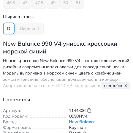
46.5
47
47.5
49
50
51
Ширина стопы:
D
Ширина D
New Balance 990 V4 унисекс кроссовки
морской синий
Новые кроссовки New Balance 990 V4 сочетают классический
дизайн и современные технологии для повседневной носки.
Модель выполнена в морском синем цвете с комбинацией
замши и текстиля, обеспечивая долговечность и комфорт.
Амортизационная система ENCAP поддерживает стопу при
подробнее
ходьбе и беге, а резиновая подошва гарантирует надежное
сцепление. Круглый носок и шнуровка позволяют идеально
Параметры
зафиксировать обувь. Универсальный дизайн подходит для
всех сезонов, а короткая высота голенища обеспечивает
Артикул:
1144306
Код модели:
U990NV4
свободу движений. Идеальны для прогулок по городу,
Бренд:
New Balance
занятий спортом и повседневного использования. Нью Балэнс
Форма носка:
Круглая
990 V4 унисекс кроссовки морской синий с амортизацией и