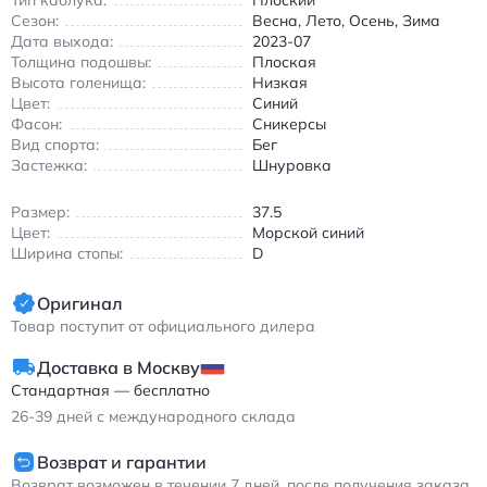
Тип каблука:
Плоский
поддержкой для повседневной носки.
Сезон:
Весна, Лето, Осень, Зима
Дата выхода:
2023-07
Толщина подошвы:
Плоская
Высота голенища:
Низкая
Цвет:
Синий
Фасон:
Сникерсы
Вид спорта:
Бег
Застежка:
Шнуровка
Размер:
37.5
Цвет:
Морской синий
Ширина стопы:
D
Оригинал
Товар поступит от официального дилера
Доставка в Москву
Стандартная — бесплатно
26-39
дней с международного склада
Возврат и гарантии
Возврат возможен в течении 7 дней, после получения заказа.