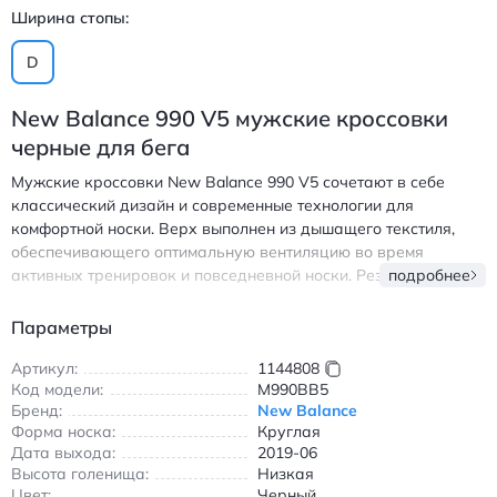
Ширина стопы:
D
New Balance 990 V5 мужские кроссовки
черные для бега
Мужские кроссовки New Balance 990 V5 сочетают в себе
классический дизайн и современные технологии для
комфортной носки. Верх выполнен из дышащего текстиля,
обеспечивающего оптимальную вентиляцию во время
активных тренировок и повседневной носки. Резиновая
подробнее
подошва гарантирует надежное сцепление с любой
поверхностью, а инновационные технологии ABZORB и
Параметры
ENCAP обеспечивают превосходную амортизацию при
каждом шаге. Круглый носок и низкий профиль создают
Артикул:
1144808
Код модели:
M990BB5
удобную посадку, идеально подходящую для бега и
Бренд:
New Balance
прогулок. Черный цвет модели позволяет легко
Форма носка:
Круглая
комбинировать обувь с различной одеждой, создавая
Дата выхода:
2019-06
стильные и практичные образы. Кроссовки подходят для
Высота голенища:
Низкая
использования в любое время года благодаря
Цвет:
Черный