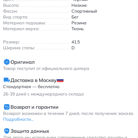
сбалансированной конструкции и качественным материалам.
Высота:
Низкие
Нью Балэнс 990 V5 кроссовки черные с амортизацией
Фасон:
Спортивный
ABZORB и ENCAP для бега
Вид спорта:
Бег
Материал подошвы:
Резина
Материал верха:
Ткань
Размер:
41.5
Ширина стопы:
D
Оригинал
Товар поступит от официального дилера
Доставка в Москву
Стандартная — бесплатно
26-39
дней с международного склада
Возврат и гарантии
Возврат возможен в течении 7 дней, после получения заказа.
Подробности...
Защита данных
Для этого мы используем современные средства защиты и