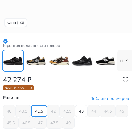
Фото (1/3)
Гарантия подлинности товара
+119
42 274
₽
New Balance 990
Размер:
Таблица размеров
40
40.5
41.5
42
42.5
43
44
44.5
45
45.5
46.5
47
47.5
49