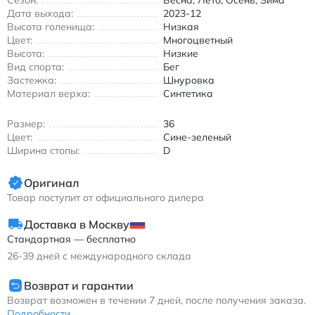
Сезон:
Весна, Лето, Осень, Зима
износостойким и воздухопроницаемым свойствам. Идеально
Дата выхода:
2023-12
подойдут для прогулок по городу, занятий спортом на улице
Высота голенища:
Низкая
или повседневной носки. Амортизирующая подошва
Цвет:
Многоцветный
обеспечивает комфорт при ходьбе, а короткая высота
Высота:
Низкие
голенища делает их легкими и удобными.
Вид спорта:
Бег
Особенности:
Застежка:
Шнуровка
Материал верха:
Синтетика
Синтетический верх с комбинацией синего и зеленого
цветов
Размер:
36
Воздухопроницаемая структура для комфорта в
Цвет:
Сине-зеленый
течение всего дня
Ширина стопы:
D
Износостойкая резиновая подошва с
противоскользящим покрытием
Оригинал
Универсальный размерный ряд от 35.5 до 52 EU
Товар поступит от официального дилера
Нью Баланс NB 327 кроссовки повседневные сине-зеленые
Доставка в Москву
из синтетики
Стандартная — бесплатно
26-39
дней с международного склада
Возврат и гарантии
Возврат возможен в течении 7 дней, после получения заказа.
Подробности...