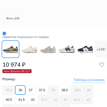
Фото (1/5)
Гарантия подлинности товара
+129
10 974
₽
New Balance NB 327
Размер:
Таблица размеров
35.5
36
37
37.5
38
38.5
39.5
40
40.5
41.5
42
42.5
43
44
44.5
45