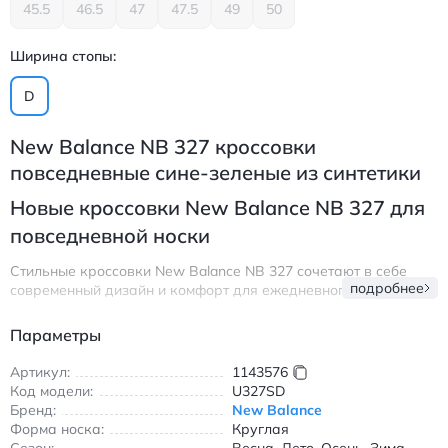
45.5
46.5
47
47.5
49
50
Ширина стопы:
D
New Balance NB 327 кроссовки
повседневные сине-зеленые из синтетики
Новые кроссовки New Balance NB 327 для
повседневной носки
Стильные кроссовки New Balance NB 327 сочетают в себе
подробнее
современный дизайн и комфорт для ежедневного
использования. Модель выполнена из синтетического
материала верха с комбинацией синего и зеленого цветов,
Параметры
что делает их универсальными для создания модных
образов. Круглый носок и шнуровка обеспечивают удобную
Артикул:
1143576
посадку, а резиновая подошва гарантирует надежное
Код модели:
U327SD
сцепление с любой поверхностью.
Бренд:
New Balance
Форма носка:
Круглая
Эти кроссовки подходят для всех сезонов благодаря