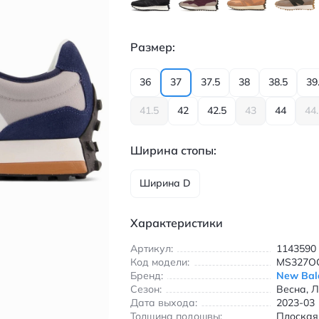
Размер:
36
37
37.5
38
38.5
39
41.5
42
42.5
43
44
44
Ширина стопы:
Ширина D
Характеристики
Артикул:
1143590
Код модели:
MS327O
Бренд:
New Bal
Сезон:
Весна, Л
Дата выхода:
2023-03
Толщина подошвы:
Плоская