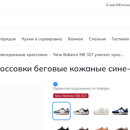
О нас
WEnews
 порядок
Кухня и сервировка
Ванная
Спальня
Гостиная
овседневные кроссовки
New Balance NB 327 унисекс кроссовки беговые кожаные сине-белые
россовки беговые кожаные сине
Гарантия подлинности товара
New Balance NB 327