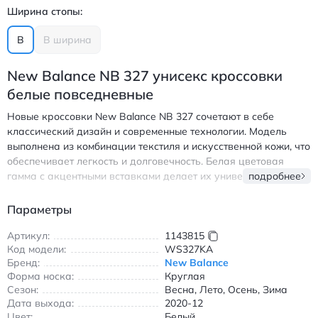
Ширина стопы:
B
B ширина
New Balance NB 327 унисекс кроссовки
белые повседневные
Новые кроссовки New Balance NB 327 сочетают в себе
классический дизайн и современные технологии. Модель
выполнена из комбинации текстиля и искусственной кожи, что
обеспечивает легкость и долговечность. Белая цветовая
гамма с акцентными вставками делает их универсальными
подробнее
для создания повседневных образов. Амортизирующая
подошва обеспечивает комфорт при ходьбе, а шнуровка
Параметры
позволяет идеально зафиксировать обувь на ноге. Круглый
носок и низкий профиль создают элегантный силуэт,
Артикул:
1143815
Код модели:
WS327KA
подходящий как для прогулок по городу, так и для активного
Бренд:
New Balance
отдыха. Кроссовки подходят для всех сезонов благодаря
Форма носка:
Круглая
продуманной конструкции и качественным материалам. Их
Сезон:
Весна, Лето, Осень, Зима
можно носить с джинсами, шортами или спортивными
Дата выхода:
2020-12
брюками, создавая стильные и удобные луки. Легкая
Цвет:
Белый