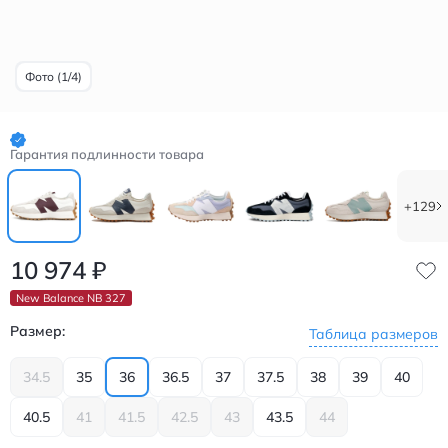
Фото (1/4)
Гарантия подлинности товара
+129
10 974
₽
New Balance NB 327
Размер:
Таблица размеров
34.5
35
36
36.5
37
37.5
38
39
40
40.5
41
41.5
42.5
43
43.5
44