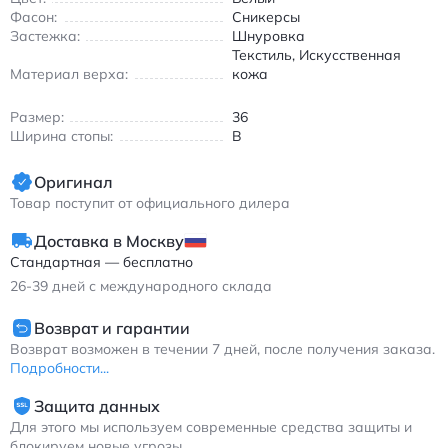
подошва с резиновой протекторной частью обеспечивает
Фасон:
Сникерсы
надежное сцепление с любой поверхностью. Нью Бэлэнс NB
Застежка:
Шнуровка
327 унисекс кроссовки белые повседневные из текстиля и
Текстиль, Искусственная
искусственной кожи
Материал верха:
кожа
Размер:
36
Ширина стопы:
B
Оригинал
Товар поступит от официального дилера
Доставка в Москву
Стандартная — бесплатно
26-39
дней с международного склада
Возврат и гарантии
Возврат возможен в течении 7 дней, после получения заказа.
Подробности...
Защита данных
Для этого мы используем современные средства защиты и
блокируем новые угрозы.