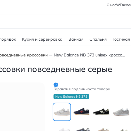
О нас
WEnews
 порядок
Кухня и сервировка
Ванная
Спальня
Гостиная
овседневные кроссовки
New Balance NB 373 unisex кроссовки повседневные серые
оссовки повседневные серые
Гарантия подлинности товара
New Balance NB 373