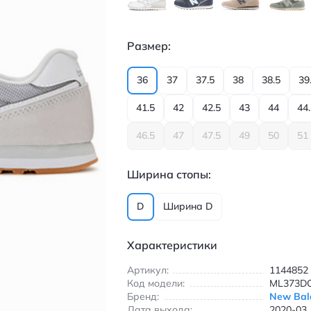
Размер:
36
37
37.5
38
38.5
39
41.5
42
42.5
43
44
44
46.5
47
47.5
49
50
51
Ширина стопы:
D
Ширина D
Характеристики
Артикул:
1144852
Код модели:
ML373D
Бренд:
New Bal
Дата выхода:
2020-03