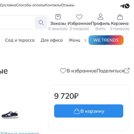
Доставка
Способы оплаты
Контакты
Отзывы
СЕЛЛЕРАМ
БЛОГЕРАМ
Заказы
Избранное
Профиль
Корзина
0 заказ(ов)
0 товар(ов)
Войти
0 товар(ов)
Сад и терасса
Для офиса
Женщинам
Мужчинам
Тов
ые
В избранное
Поделиться
9 720
₽
В корзину
Таблица размеров