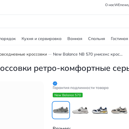
О нас
WEnews
 порядок
Кухня и сервировка
Ванная
Спальня
Гостиная
овседневные кроссовки
New Balance NB 570 унисекс кроссовки ретро-комфортные серые
россовки ретро-комфортные сер
Гарантия подлинности товара
New Balance 570
Размер: