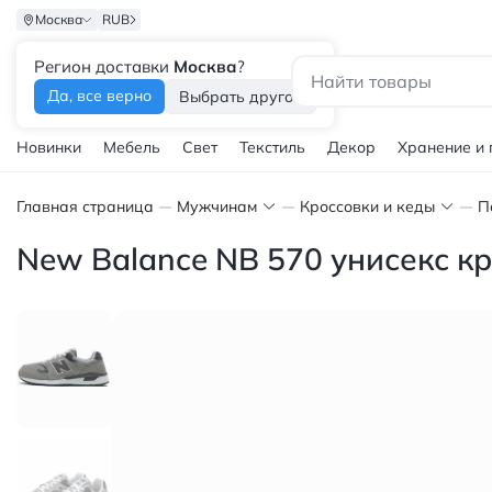
Москва
RUB
Регион доставки
Москва
?
Каталог
Да, все верно
Выбрать другой
Новинки
Мебель
Свет
Текстиль
Декор
Хранение и
Главная страница
Мужчинам
Кроссовки и кеды
П
New Balance NB 570 унисекс к