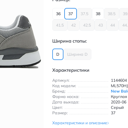
36
37
37.5
38
38.5
39
41.5
42
42.5
43
44
44
Ширина стопы:
D
Ширина D
Характеристики
Артикул:
1144604
Код модели:
ML570H
Бренд:
New Bal
Форма носка:
Круглая
Дата выхода:
2020-06
Цвет:
Серый
Размер:
37
Характеристики и описание