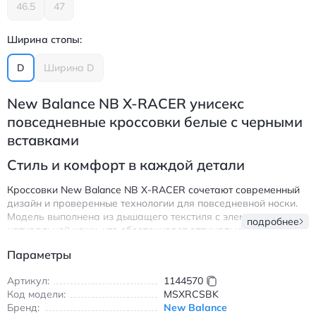
46.5
47
Ширина стопы:
D
Ширина D
New Balance NB X-RACER унисекс
повседневные кроссовки белые с черными
вставками
Стиль и комфорт в каждой детали
Кроссовки New Balance NB X-RACER сочетают современный
дизайн и проверенные технологии для повседневной носки.
Модель выполнена из дышащего текстиля с элементами
подробнее
натуральной кожи, что обеспечивает оптимальную
вентиляцию и долговечность. Удобная шнуровка позволяет
Параметры
идеально зафиксировать обувь на ноге, а амортизирующая
подошва с технологией ABZORB поглощает ударные
Артикул:
1144570
нагрузки при ходьбе.
Код модели:
MSXRCSBK
Легкий и эргономичный силуэт подходит как для прогулок по
Бренд:
New Balance