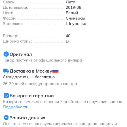
городу, так и для активного отдыха. Белая основа с
Сезон:
Лето
контрастными черными вставками создает универсальный
Дата выхода:
2019-06
образ, который легко сочетается с джинсами, шортами или
Цвет:
Белый
спортивными брюками. Подкладка из мягкой ткани
Фасон:
Сникерсы
обеспечивает комфорт даже при длительном ношении.
Застежка:
Шнуровка
Идеальный выбор для тех, кто ценит качество и стиль в
Размер:
40
повседневной обуви. Кроссовки подходят для теплого
Ширина стопы:
D
времени года благодаря воздухопроницаемой конструкции
верха.
Оригинал
Нью Бэлэнс NB X-RACER повседневные кроссовки белые с
Товар поступит от официального дилера
черными вставками
Доставка в Москву
Стандартная — бесплатно
26-39
дней с международного склада
Возврат и гарантии
Возврат возможен в течении 7 дней, после получения заказа.
Подробности...
Защита данных
Для этого мы используем современные средства защиты и