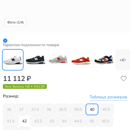
Фото (1/4)
Гарантия подлинности товара
+6
11 112
₽
New Balance NB X-RACER
Размер:
Таблица размеров
36
37
37.5
38
38.5
39.5
40
40.5
41.5
42
42.5
43
44
44.5
45
45.5