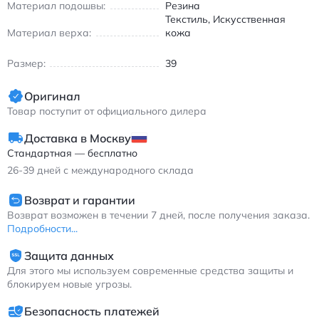
Эйр Флайт 89 кроссовки ретро баскетбольные бело-черно-
Материал подошвы:
Резина
красные с шнуровкой и резиновой подошвой
Текстиль, Искусственная
Материал верха:
кожа
Размер:
39
Оригинал
Товар поступит от официального дилера
Доставка в Москву
Стандартная — бесплатно
26-39
дней с международного склада
Возврат и гарантии
Возврат возможен в течении 7 дней, после получения заказа.
Подробности...
Защита данных
Для этого мы используем современные средства защиты и
блокируем новые угрозы.
Безопасность платежей