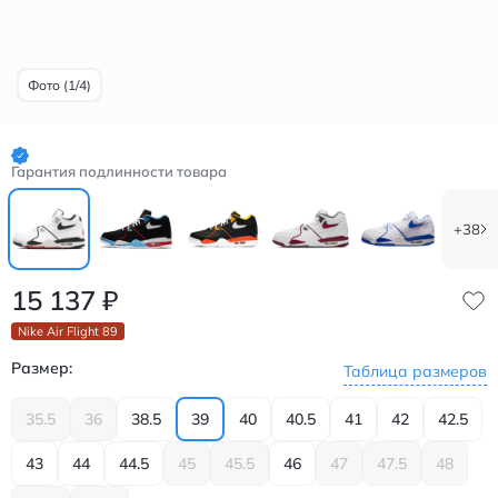
Фото (1/4)
Гарантия подлинности товара
+38
15 137
₽
Nike Air Flight 89
Размер:
Таблица размеров
35.5
36
38.5
39
40
40.5
41
42
42.5
43
44
44.5
45
45.5
46
47
47.5
48