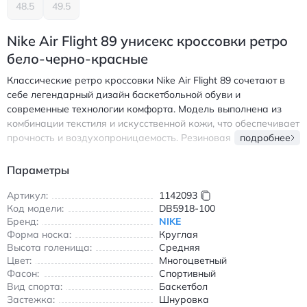
48.5
49.5
Nike Air Flight 89 унисекс кроссовки ретро
бело-черно-красные
Классические ретро кроссовки Nike Air Flight 89 сочетают в
себе легендарный дизайн баскетбольной обуви и
современные технологии комфорта. Модель выполнена из
комбинации текстиля и искусственной кожи, что обеспечивает
прочность и воздухопроницаемость. Резиновая подошва
подробнее
гарантирует надежное сцепление с любой поверхностью, а
шнуровка позволяет идеально зафиксировать обувь на ноге.
Параметры
Средняя высота голенища обеспечивает оптимальную
поддержку стопы во время активных движений.
Артикул:
1142093
Код модели:
DB5918-100
Износостойкие материалы и продуманная конструкция
Бренд:
NIKE
делают эти кроссовки отличным выбором для повседневной
Форма носка:
Круглая
носки и спортивных занятий. Бело-черно-красная цветовая
Высота голенища:
Средняя
гамма подчеркивает спортивный характер модели, сохраняя
Цвет:
Многоцветный
при этом универсальность для создания различных образов.
Фасон:
Спортивный
Удобная анатомическая стелька и амортизирующая система
Вид спорта:
Баскетбол
обеспечивают комфорт даже при длительной носке. Найк
Застежка:
Шнуровка