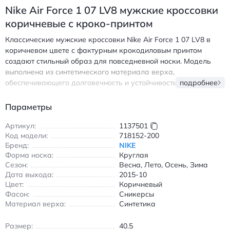
Nike Air Force 1 07 LV8 мужские кроссовки
коричневые с кроко-принтом
Классические мужские кроссовки Nike Air Force 1 07 LV8 в
коричневом цвете с фактурным крокодиловым принтом
создают стильный образ для повседневной носки. Модель
выполнена из синтетического материала верха,
обеспечивающего долговечность и устойчивость к износу.
подробнее
Круглый носок и шнуровка гарантируют удобную посадку, а
резиновая подошва с противоскользящим покрытием
Параметры
обеспечивает надежное сцепление с любой поверхностью.
Белая средняя часть и коричневая подошва создают
Артикул:
1137501
Код модели:
718152-200
контрастный акцент, дополняя современный уличный стиль.
Бренд:
NIKE
Кроссовки подходят для всех сезонов благодаря
Форма носка:
Круглая
универсальному дизайну и материалам, сохраняющим
Сезон:
Весна, Лето, Осень, Зима
комфорт при температурных перепадах. Идеально
Дата выхода:
2015-10
сочетаются с джинсами, шортами и спортивными брюками,
Цвет:
Коричневый
подчеркивая лаконичный и модный образ.
Фасон:
Сникерсы
Высококачественная отделка и узнаваемый силуэт делают
Материал верха:
Синтетика
эту модель востребованной среди ценителей уличной моды.
Найк Эйр Форс 1 07 ЛВ8 мужские кроссовки коричневые с
Размер:
40.5