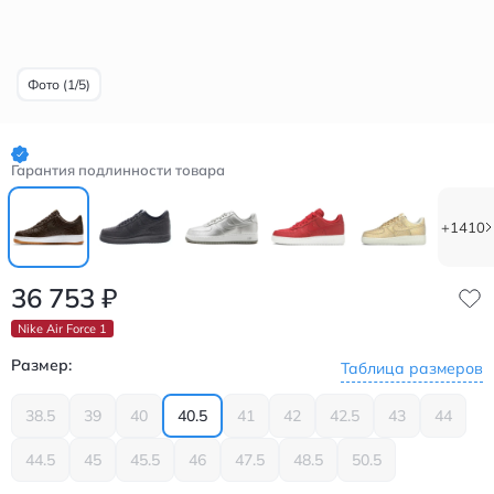
Фото (1/5)
Гарантия подлинности товара
+1410
36 753
₽
Nike Air Force 1
Размер:
Таблица размеров
38.5
39
40
40.5
41
42
42.5
43
44
44.5
45
45.5
46
47.5
48.5
50.5