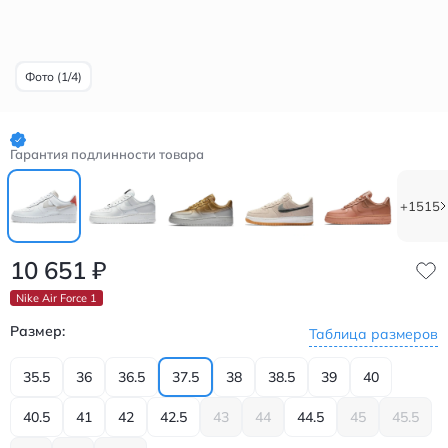
Фото (1/4)
Гарантия подлинности товара
+1515
10 651
₽
Nike Air Force 1
Размер:
Таблица размеров
35.5
36
36.5
37.5
38
38.5
39
40
40.5
41
42
42.5
43
44
44.5
45
45.5