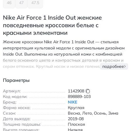
46
47
47.5
Nike Air Force 1 Inside Out женские
повседневные кроссовки белые с
красными элементами
Женские кроссовки Nike Air Force 1 Inside Out — стильная
интерпретация культовой модели с оригинальным дизайном
Inside Out. Выполнены из натуральной кожи с комбинацией
белого основного цвета и контрастных деталей в красном и
сером оттенках. Круглый носок и низкое голенище
подробнее
обеспечивают комфорт при повседневной носке, а резиновая
подошва с нескользящим покрытием гарантирует надежное
Параметры
сцепление в любых условиях. Модель сочетает классические
черты Air Force 1 с современными акцентами, включая
Артикул:
1142908
Код модели:
898889-103
перевернутые элементы дизайна, характерные для
Бренд:
NIKE
коллекции Inside Out. Подходит для всех сезонов благодаря
Форма носка:
Круглая
прочным материалам и универсальному стилю. Выпущена в
Сезон:
Весна, Лето, Осень, Зима
августе 2019 года, эта версия сохраняет легендарную
Дата выхода:
2019-08
амортизацию и поддержку, присущие оригинальной модели.
Толщина подошвы:
Плоская
Белый цвет с яркими акцентами легко сочетается с
Высота голенища:
Низкая