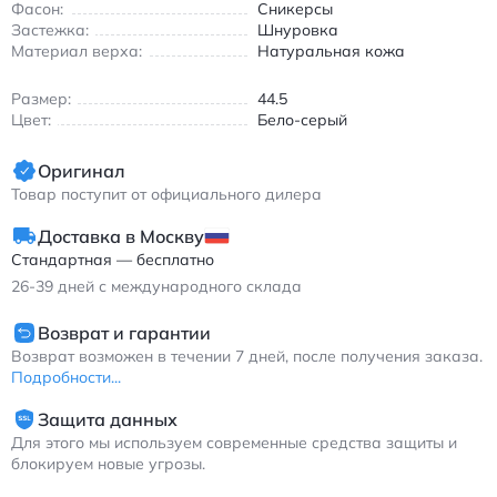
материалы делают Nike Air Force 1 отличным вариантом для
Фасон:
Сникерсы
тех, кто ценит сочетание стиля и функциональности. Найк
Застежка:
Шнуровка
Материал верха:
Натуральная кожа
Эйр Форс 1 кроссовки кожаные бело-серые
Размер:
44.5
Цвет:
Бело-серый
Оригинал
Товар поступит от официального дилера
Доставка в Москву
Стандартная — бесплатно
26-39
дней с международного склада
Возврат и гарантии
Возврат возможен в течении 7 дней, после получения заказа.
Подробности...
Защита данных
Для этого мы используем современные средства защиты и
блокируем новые угрозы.