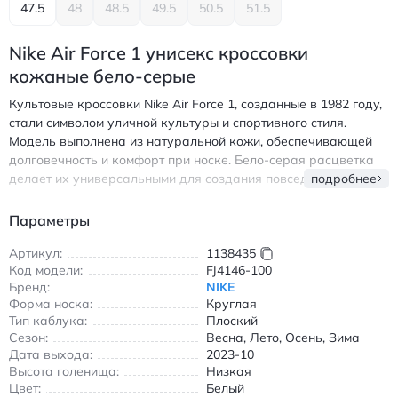
47.5
48
48.5
49.5
50.5
51.5
Nike Air Force 1 унисекс кроссовки
кожаные бело-серые
Культовые кроссовки Nike Air Force 1, созданные в 1982 году,
стали символом уличной культуры и спортивного стиля.
Модель выполнена из натуральной кожи, обеспечивающей
долговечность и комфорт при носке. Бело-серая расцветка
делает их универсальными для создания повседневных
подробнее
образов в любом сезоне. Классическая шнуровка и круглый
носок подчеркивают традиционный дизайн, а резиновая
Параметры
подошва гарантирует надежное сцепление с любой
поверхностью. Износостойкие материалы и продуманная
Артикул:
1138435
Код модели:
FJ4146-100
конструкция делают эти кроссовки идеальным выбором для
Бренд:
NIKE
ежедневного использования. Кроссовки легко сочетаются с
Форма носка:
Круглая
джинсами, шортами или спортивными брюками, создавая
Тип каблука:
Плоский
современный и модный образ. Амортизирующая подошва
Сезон:
Весна, Лето, Осень, Зима
обеспечивает комфорт даже при длительной носке, а
Дата выхода:
2023-10
воздухопроницаемые вставки в верхней части позволяют
Высота голенища:
Низкая
ногам дышать. Прочная конструкция и качественные
Цвет:
Белый