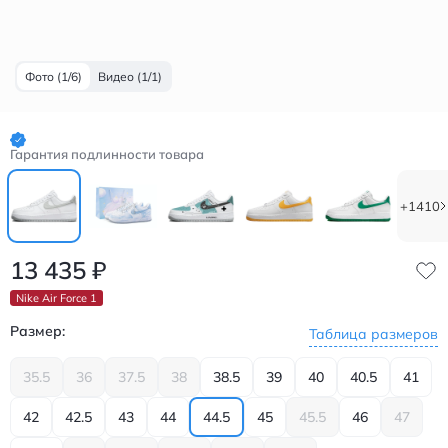
Фото (1/6)
Видео (1/1)
Гарантия подлинности товара
+1410
13 435
₽
Nike Air Force 1
Размер:
Таблица размеров
35.5
36
37.5
38
38.5
39
40
40.5
41
42
42.5
43
44
44.5
45
45.5
46
47