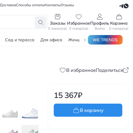
Доставка
Способы оплаты
Контакты
Отзывы
СЕЛЛЕРАМ
БЛОГЕРАМ
Заказы
Избранное
Профиль
Корзина
0 заказ(ов)
0 товар(ов)
Войти
0 товар(ов)
Сад и терасса
Для офиса
Женщинам
Мужчинам
Тов
В избранное
Поделиться
15 367
₽
В корзину