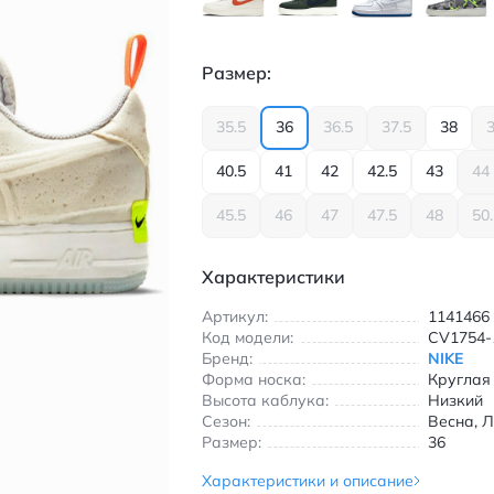
Размер:
35.5
36
36.5
37.5
38
3
40.5
41
42
42.5
43
44
45.5
46
47
47.5
48
50
Характеристики
Артикул:
1141466
Код модели:
CV1754-
Бренд:
NIKE
Форма носка:
Круглая
Высота каблука:
Низкий
Сезон:
Весна, Л
Размер:
36
Характеристики и описание