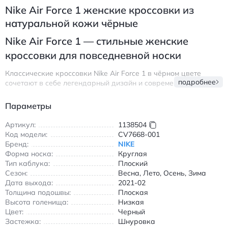
Nike Air Force 1 женские кроссовки из
натуральной кожи чёрные
Nike Air Force 1 — стильные женские
кроссовки для повседневной носки
Классические кроссовки Nike Air Force 1 в чёрном цвете
подробнее
сочетают в себе легендарный дизайн и современные
технологии. Изготовленные из натуральной кожи, они
обеспечивают долговечность и комфорт в течение всего дня.
Параметры
Модель с круглым носком и шнуровкой идеально подходит
для создания повседневных образов, будь то прогулка по
Артикул:
1138504
городу или встречи с друзьями.
Код модели:
CV7668-001
Бренд:
NIKE
Особенности:
Форма носка:
Круглая
Тип каблука:
Нескользящая подошва для уверенности в движении
Плоский
Сезон:
Весна, Лето, Осень, Зима
Износостойкие материалы, сохраняющие вид даже при
Дата выхода:
2021-02
интенсивной эксплуатации
Толщина подошвы:
Плоская
Лёгкая конструкция, снижающая усталость ног
Высота голенища:
Низкая
Цвет:
Черный
Эти кроссовки подходят для всех сезонов благодаря
Застежка:
Шнуровка
универсальному дизайну и качественным материалам.