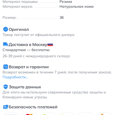
Материал подошвы:
Резина
Высокая посадка обеспечивает надёжную фиксацию стопы,
Материал верха:
Натуральная кожа
а плоская подошва делает шаги максимально комфортными.
Найк Эйр Форс 1 женские кроссовки из натуральной кожи
Размер:
36
чёрные повседневные с нескользящей подошвой и круглым
носком.
Оригинал
Товар поступит от официального дилера
Доставка в Москву
Стандартная — бесплатно
26-39
дней с международного склада
Возврат и гарантии
Возврат возможен в течении 7 дней, после получения заказа.
Подробности...
Защита данных
Для этого мы используем современные средства защиты и
блокируем новые угрозы.
Безопасность платежей