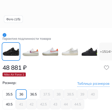
Фото (1/5)
Гарантия подлинности товара
+1514
48 881
₽
Nike Air Force 1
Размер:
Таблица размеров
35.5
36
36.5
37.5
38
38.5
39
40
40.5
41
42
42.5
43
44
44.5