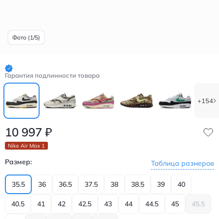
Фото (1/5)
Гарантия подлинности товара
+154
10 997
₽
Nike Air Max 1
Размер:
Таблица размеров
35.5
36
36.5
37.5
38
38.5
39
40
40.5
41
42
42.5
43
44
44.5
45
45.5