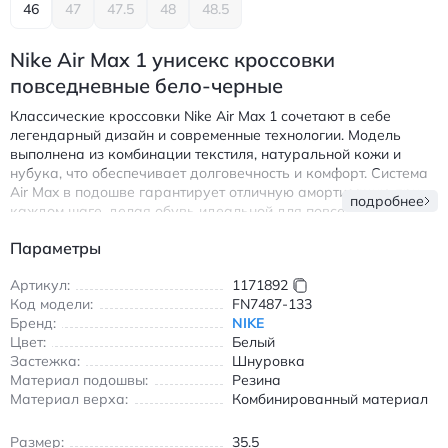
46
47
47.5
48
48.5
Nike Air Max 1 унисекс кроссовки
повседневные бело-черные
Классические кроссовки Nike Air Max 1 сочетают в себе
легендарный дизайн и современные технологии. Модель
выполнена из комбинации текстиля, натуральной кожи и
нубука, что обеспечивает долговечность и комфорт. Система
Air Max в подошве гарантирует отличную амортизацию при
подробнее
каждом шаге, делая обувь идеальной для повседневной
носки. Белый верх с черными вставками и яркими желтыми
Параметры
акцентами создает стильный контраст, подходящий как для
прогулок, так и для городских луков. Шнуровка
Артикул:
1171892
обеспечивает надежную фиксацию стопы, а резиновая
Код модели:
FN7487-133
подошва с протектором гарантирует устойчивость на любой
Бренд:
NIKE
поверхности. Эти унисекс-кроссовки подчеркнут ваш
Цвет:
Белый
уникальный стиль и обеспечат комфорт в течение всего дня.
Застежка:
Шнуровка
Найк Эйр Макс 1 унисекс кроссовки повседневные бело-
Материал подошвы:
Резина
черные с амортизацией Air Max
Материал верха:
Комбинированный материал
Размер:
35.5