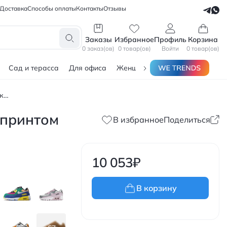
Доставка
Способы оплаты
Контакты
Отзывы
СЕЛЛЕРАМ
БЛОГЕРАМ
Заказы
Избранное
Профиль
Корзина
0 заказ(ов)
0 товар(ов)
Войти
0 товар(ов)
Сад и терасса
Для офиса
Женщинам
Мужчинам
Тов
Nike Air Max 90 Ultra 2.0 детские кроссовки кожаные с цветным принтом
м принтом
В избранное
Поделиться
10 053
₽
В корзину