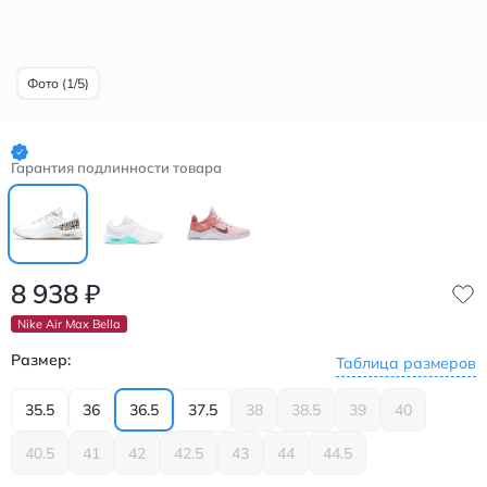
Фото (1/5)
Гарантия подлинности товара
8 938
₽
Nike Air Max Bella
Размер:
Таблица размеров
35.5
36
36.5
37.5
38
38.5
39
40
40.5
41
42
42.5
43
44
44.5