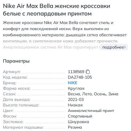
Nike Air Max Bella женские кроссовки
белые с леопардовым принтом
Женские кроссовки Nike Air Max Bella сочетают стиль и
комфорт для повседневной носки. Верх выполнен из
комбинированного материала: дышащая сетка обеспечивает
вентиляцию, а синтетическая кожа добавляет прочности.
Амортизационная система Air Max гарантирует мягкость шага
подробнее
при ходьбе, а резиновая подошва обеспечивает надежное
сцепление с любой поверхностью. Модель с круглым носком и
Параметры
шнуровкой подходит для всех сезонов благодаря
универсальному дизайну. Белая основа с леопардовым
Артикул:
1138569
Код модели:
DA2748-105
принтом на заднике создает модный акцент, дополняя
Бренд:
NIKE
повседневные образы. Легкие и износостойкие, эти кроссовки
Форма носка:
Круглая
идеальны для прогулок, занятий спортом и городских
Сезон:
Весна, Лето, Осень, Зима
активностей. Внутренняя отделка без подкладки
Дата выхода:
2021-03
обеспечивает дополнительную воздухопроницаемость в
Высота голенища:
Низкая
теплое время года. Найк Эйр Макс Белла женские кроссовки
Цвет:
Анималистичный принт
белые с леопардовым принтом амортизация износостойкие
Фасон:
Спортивный
Застежка:
Шнуровка
Материал подошвы:
Резина