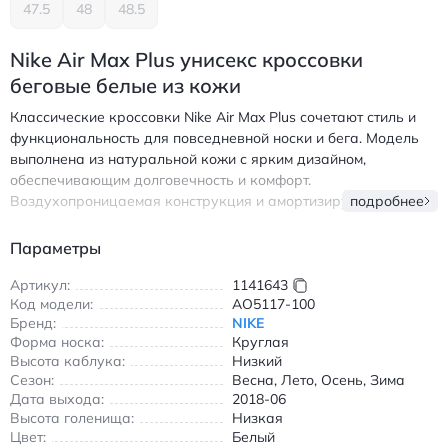
47.5
48
48.5
Nike Air Max Plus унисекс кроссовки
беговые белые из кожи
Классические кроссовки Nike Air Max Plus сочетают стиль и
функциональность для повседневной носки и бега. Модель
выполнена из натуральной кожи с ярким дизайном,
обеспечивающим долговечность и комфорт.
Воздухопроницаемая конструкция и амортизирующая
подробнее
подошва Air Max создают оптимальную поддержку стопы при
движении. Белый цвет легко сочетается с различными
Параметры
элементами гардероба, делая обувь универсальной для
любого сезона. Прочная резиновая подошва гарантирует
Артикул:
1141643
Код модели:
AO5117-100
надежное сцепление с поверхностью, а шнуровка
Бренд:
NIKE
обеспечивает плотную посадку. Идеальный выбор для тех,
Форма носка:
Круглая
кто ценит качество и стиль в повседневной обуви. Найк Эйр
Высота каблука:
Низкий
Макс Плюс кроссовки беговые белые из кожи
Сезон:
Весна, Лето, Осень, Зима
Дата выхода:
2018-06
Высота голенища:
Низкая
Цвет:
Белый