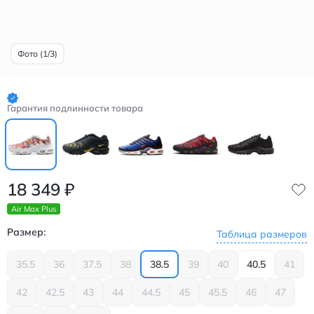
Фото (1/3)
Гарантия подлинности товара
18 349
₽
Air Max Plus
Размер:
Таблица размеров
35.5
36
37.5
38
38.5
39
40
40.5
41
42
42.5
43
44
44.5
45
45.5
46
47