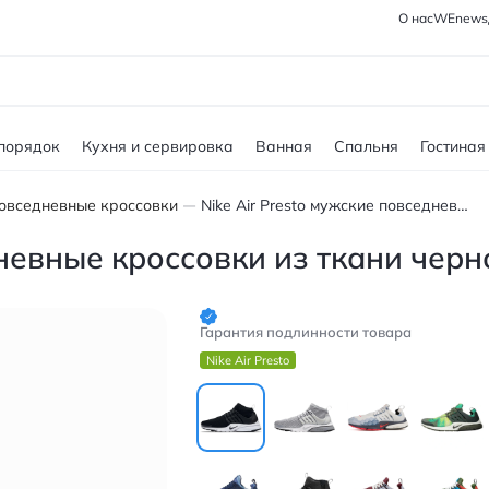
О нас
WEnews
 порядок
Кухня и сервировка
Ванная
Спальня
Гостиная
овседневные кроссовки
Nike Air Presto мужские повседневные кроссовки из ткани черно-белые
дневные кроссовки из ткани чер
Гарантия подлинности товара
Nike Air Presto