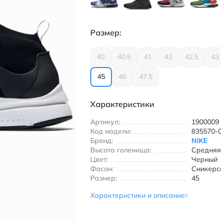
Размер:
40
40.5
41
42
42.5
43
45
46
47.5
Характеристики
Артикул:
1900009
Код модели:
835570-
Бренд:
NIKE
Высота голенища:
Средня
Цвет:
Черный
Фасон:
Сникерс
Размер:
45
Характеристики и описание