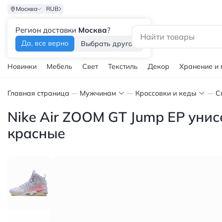
Москва
RUB
Регион доставки
Москва
?
Каталог
Да, все верно
Выбрать другой
Новинки
Мебель
Свет
Текстиль
Декор
Хранение и
Главная страница
Мужчинам
Кроссовки и кеды
С
Nike Air ZOOM GT Jump EP уни
красные