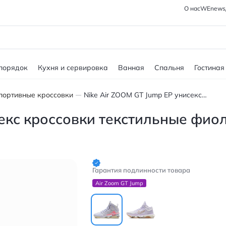
О нас
WEnews
 порядок
Кухня и сервировка
Ванная
Спальня
Гостиная
портивные кроссовки
Nike Air ZOOM GT Jump EP унисекс кроссовки текстильные фиолетово-красные
секс кроссовки текстильные фио
Гарантия подлинности товара
Air Zoom GT Jump