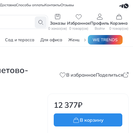
Доставка
Способы оплаты
Контакты
Отзывы
СЕЛЛЕРАМ
БЛОГЕРАМ
Заказы
Избранное
Профиль
Корзина
0 заказ(ов)
0 товар(ов)
Войти
0 товар(ов)
Сад и терасса
Для офиса
Женщинам
Мужчинам
Тов
летово-
В избранное
Поделиться
12 377
₽
В корзину