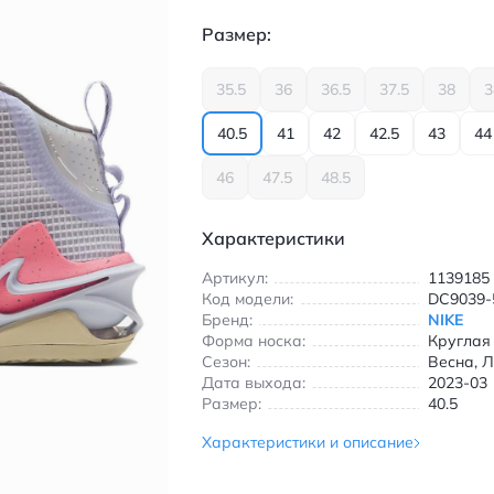
Размер:
35.5
36
36.5
37.5
38
3
40.5
41
42
42.5
43
44
46
47.5
48.5
Характеристики
Артикул:
1139185
Код модели:
DC9039-
Бренд:
NIKE
Форма носка:
Круглая
Сезон:
Весна, Л
Дата выхода:
2023-03
Размер:
40.5
Характеристики и описание