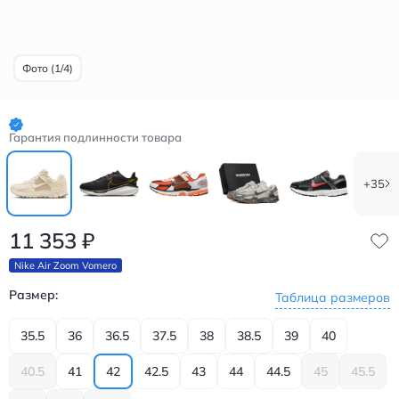
Фото (1/4)
Гарантия подлинности товара
+35
11 353
₽
Nike Air Zoom Vomero
Размер:
Таблица размеров
35.5
36
36.5
37.5
38
38.5
39
40
40.5
41
42
42.5
43
44
44.5
45
45.5