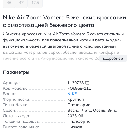
46
47
47.5
Nike Air Zoom Vomero 5 женские кроссовки
с амортизацией бежевого цвета
Женские кроссовки Nike Air Zoom Vomero 5 сочетают стиль и
функциональность для повседневной носки и бега. Модель
выполнена в бежевой цветовой гамме с использованием
дышащих материалов верха, обеспечивающих комфорт в
течение всего дня. Амортизационная система Zoom Air в
подробнее
подошве поглощает ударные нагрузки, делая каждый шаг
легким и устойчивым. Универсальный дизайн подходит для
Параметры
городских прогулок, тренировок и активного отдыха.
Круглый носок и шнуровка обеспечивают надежную
Артикул:
1139728
Код модели:
FQ6868-111
фиксацию стопы, а резиновая подошва гарантирует отличное
Бренд:
NIKE
сцепление с любой поверхностью. Кроссовки подходят для
Форма носка:
Круглая
всех сезонов благодаря сбалансированной вентиляции и
Тип каблука:
Платформа
прочной конструкции. Идеальный выбор для тех, кто ценит
Сезон:
Весна, Лето, Осень, Зима
сочетание спортивных технологий и повседневного стиля.
Дата выхода:
2023-06
Найк Эйр Зум Вомеро 5 женские кроссовки с амортизацией
Толщина подошвы:
Платформа
бежевого цвета для бега и повседневной носки
Высота голенища:
Низкая