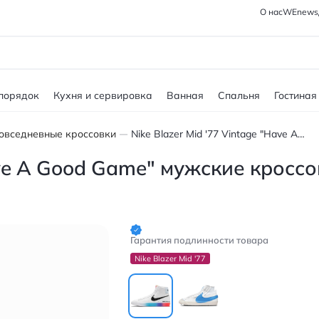
О нас
WEnews
 порядок
Кухня и сервировка
Ванная
Спальня
Гостиная
овседневные кроссовки
Nike Blazer Mid '77 Vintage "Have A Good Game" мужские кроссовки белые с пиксельным принтом
Have A Good Game" мужские кросс
Гарантия подлинности товара
Nike Blazer Mid '77