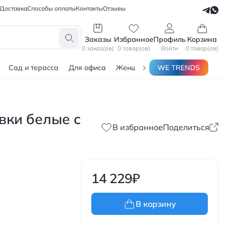
Доставка
Способы оплаты
Контакты
Отзывы
СЕЛЛЕРАМ
БЛОГЕРАМ
Заказы
Избранное
Профиль
Корзина
0 заказ(ов)
0 товар(ов)
Войти
0 товар(ов)
Сад и терасса
Для офиса
Женщинам
Мужчинам
Тов
овки белые с
В избранное
Поделиться
14 229
₽
В корзину