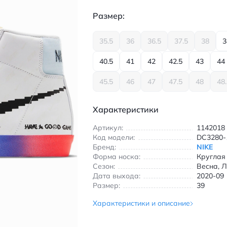
Размер:
35.5
36
36.5
37.5
38
3
40.5
41
42
42.5
43
44
45.5
46
47
47.5
48
48
Характеристики
Артикул:
1142018
Код модели:
DC3280-
Бренд:
NIKE
Форма носка:
Круглая
Сезон:
Весна, Л
Дата выхода:
2020-09
Размер:
39
Характеристики и описание