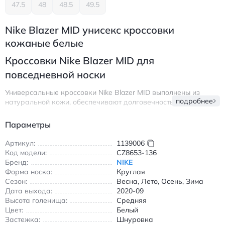
47.5
48
48.5
49.5
Nike Blazer MID унисекс кроссовки
кожаные белые
Кроссовки Nike Blazer MID для
повседневной носки
Универсальные кроссовки Nike Blazer MID выполнены из
подробнее
натуральной кожи, обеспечивают долговечность и комфорт
при ежедневном использовании. Модель с круглым носком и
классической шнуровкой подходит для любого сезона
Параметры
благодаря универсальному дизайну. Антискользящая
подошва и износостойкие материалы делают их надежным
Артикул:
1139006
выбором для прогулок и активного отдыха.
Код модели:
CZ8653-136
Бренд:
NIKE
Особенности:
Форма носка:
Круглая
Сезон:
Натуральная кожа верха
Весна, Лето, Осень, Зима
Дата выхода:
2020-09
Средняя высота голенища
Высота голенища:
Средняя
Круглый носок
Цвет:
Белый
Подходит для всех сезонов
Застежка:
Шнуровка