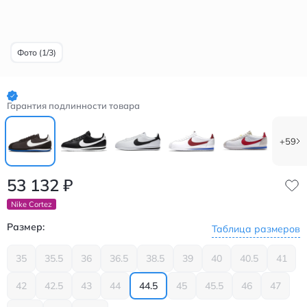
Фото (1/3)
Гарантия подлинности товара
+59
53 132
₽
Nike Cortez
Размер:
Таблица размеров
35
35.5
36
36.5
38.5
39
40
40.5
41
42
42.5
43
44
44.5
45
45.5
46
47