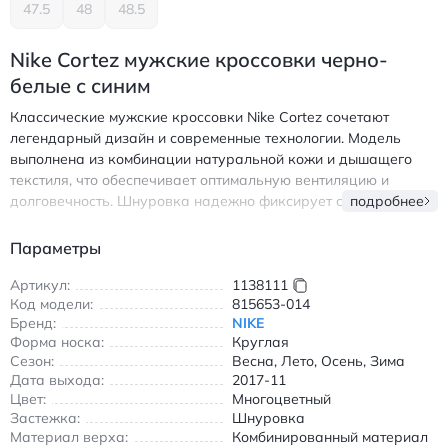
47.5
48
48.5
Nike Cortez мужские кроссовки черно-
белые с синим
Классические мужские кроссовки Nike Cortez сочетают
легендарный дизайн и современные технологии. Модель
выполнена из комбинации натуральной кожи и дышащего
текстиля, что обеспечивает оптимальную вентиляцию и
долговечность. Шнуровка надежно фиксирует стопу, а
подробнее
амортизирующая подошва с противоскользящим рисунком
гарантирует комфорт при ходьбе в любых условиях. Круглый
Параметры
носок и эргономичная форма создают ощущение свободы
движений. Универсальный черно-белый цвет с синими
Артикул:
1138111
Код модели:
815653-014
акцентами легко сочетается с повседневной одеждой, делая
Бренд:
NIKE
обувь идеальным выбором для прогулок, тренировок и
Форма носка:
Круглая
городских походов. Подходит для всех сезонов благодаря
Сезон:
Весна, Лето, Осень, Зима
сбалансированной конструкции. Найк Кортец мужские
Дата выхода:
2017-11
кроссовки с амортизацией и противоскользящей подошвой
Цвет:
Многоцветный
черно-белые с синим
Застежка:
Шнуровка
Материал верха:
Комбинированный материал