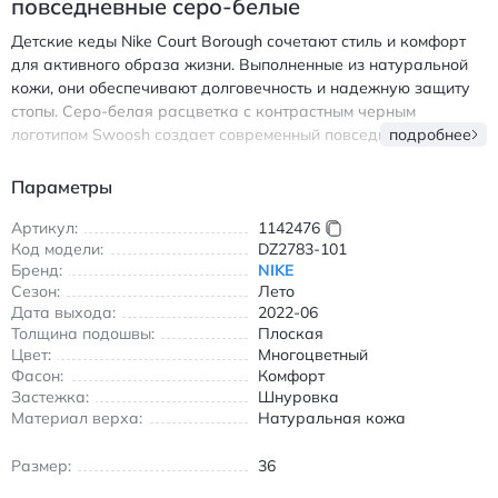
повседневные серо-белые
Детские кеды Nike Court Borough сочетают стиль и комфорт
для активного образа жизни. Выполненные из натуральной
кожи, они обеспечивают долговечность и надежную защиту
стопы. Серо-белая расцветка с контрастным черным
логотипом Swoosh создает современный повседневный образ,
подробнее
подходящий как для прогулок, так и для школы. Шнуровка
позволяет идеально зафиксировать обувь на ноге, а
Параметры
дышащая перфорация в верхней части обеспечивает
оптимальную вентиляцию. Плоская резиновая подошва
Артикул:
1142476
Код модели:
DZ2783-101
гарантирует устойчивость и амортизацию при движении.
Бренд:
NIKE
Модель подходит для теплого сезона благодаря легкому
Сезон:
Лето
крою и натуральным материалам. Идеальный выбор для
Дата выхода:
2022-06
юных модников, ценящих удобство и узнаваемый дизайн
Толщина подошвы:
Плоская
бренда Nike. Найк Court Borough детские кеды кожаные
Цвет:
Многоцветный
повседневные серо-белые
Фасон:
Комфорт
Застежка:
Шнуровка
Материал верха:
Натуральная кожа
Размер:
36