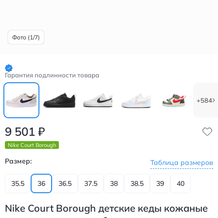
Фото (1/7)
Гарантия подлинности товара
+584
9 501
₽
Nike Court Borough
Размер:
Таблица размеров
35.5
36
36.5
37.5
38
38.5
39
40
Nike Court Borough детские кеды кожаные