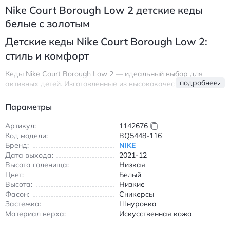
Nike Court Borough Low 2 детские кеды
белые с золотым
Детские кеды Nike Court Borough Low 2:
стиль и комфорт
Кеды Nike Court Borough Low 2 — идеальный выбор для
подробнее
активных детей. Изготовленные из высококачественной
искусственной кожи, они сочетают в себе прочность и
легкость. Белый цвет с золотистыми вставками создает
Параметры
современный и модный образ, подходящий как для
мальчиков, так и для девочек.
Артикул:
1142676
Код модели:
BQ5448-116
Модель оснащена удобной шнуровкой, обеспечивающей
Бренд:
NIKE
надежную фиксацию стопы. Амортизирующая подошва с
Дата выхода:
2021-12
резиновыми вставками гарантирует отличное сцепление и
Высота голенища:
Низкая
снижает нагрузку при ходьбе. Кеды подойдут для прогулок,
Цвет:
Белый
занятий в школе или спортивных активностей.
Высота:
Низкие
Легкие и дышащие, они обеспечивают комфорт в течение
Фасон:
Сникерсы
всего дня. Низкий крой делает обувь универсальной для
Застежка:
Шнуровка
любого сезона, кроме зимы. Подходит для детей в возрасте
Материал верха:
Искусственная кожа
от 6 до 12 лет.