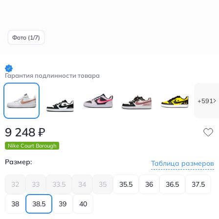
Фото (1/7)
Гарантия подлинности товара
+591
9 248
₽
Nike Court Borough
Размер:
Таблица размеров
32
33
33.5
34
35
35.5
36
36.5
37.5
38
38.5
39
40