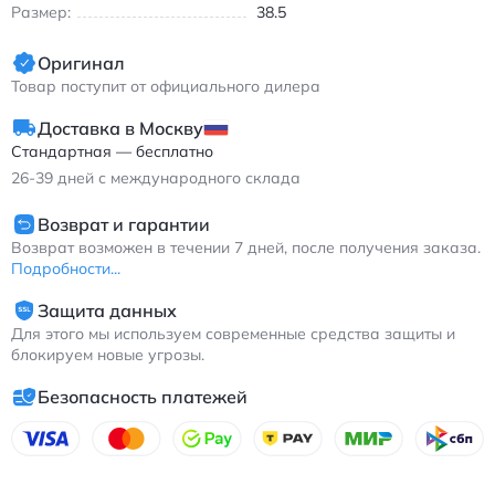
Размер:
38.5
Найк Корт Бороу Лоу 2 детские кеды белые с золотым из
искусственной кожи.
Оригинал
Товар поступит от официального дилера
Доставка в Москву
Стандартная — бесплатно
26-39
дней с международного склада
Возврат и гарантии
Возврат возможен в течении 7 дней, после получения заказа.
Подробности...
Защита данных
Для этого мы используем современные средства защиты и
блокируем новые угрозы.
Безопасность платежей