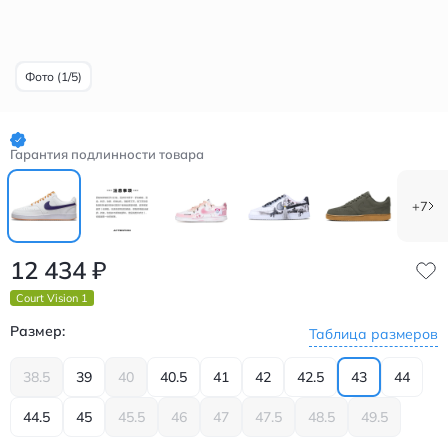
Фото (1/5)
Гарантия подлинности товара
+7
12 434
₽
Court Vision 1
Размер:
Таблица размеров
38.5
39
40
40.5
41
42
42.5
43
44
44.5
45
45.5
46
47
47.5
48.5
49.5