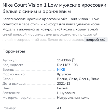
Nike Court Vision 1 Low мужские кроссовки
белые с синим и оранжевым
Классические мужские кроссовки Nike Court Vision 1 Low
сочетают в себе стиль и комфорт для повседневной носки.
Модель выполнена из натуральной кожи с характерной
синей полосой и оранжевыми шнурками, что придает ей
яркий и современный вид. Белая основа идеально подходит
подробнее
для создания различных образов, от спортивного до
городского стиля. Прочная резиновая подошва обеспечивает
Параметры
надежное сцепление с любой поверхностью, а
анатомическая стелька гарантирует комфорт в течение всего
Артикул:
1143066
Код модели:
DM1187-103
дня. Круглый носок и шнуровка позволяют идеально
Бренд:
NIKE
зафиксировать обувь на ноге. Подходят для всех сезонов
Форма носка:
Круглая
благодаря универсальному дизайну и качественным
Сезон:
Весна, Лето, Осень, Зима
материалам. Идеальный выбор для тех, кто ценит сочетание
Дата выхода:
2021-12
классики и современных тенденций в обуви. Найк Court Vision
Цвет:
Белый
1 Low кроссовки белые с синим и оранжевым из натуральной
Застежка:
Шнуровка
кожи с резиновой подошвой
Материал верха:
Натуральная кожа
Размер:
43