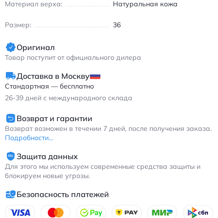
осени и зимы благодаря продуманной конструкции и
Материал верха:
Натуральная кожа
качественным материалам. Найк Корт Вижн 1 повседневные
кроссовки белые с зеленым выполнены из натуральной кожи
Размер:
36
и имеют нескользящую подошву
Оригинал
Товар поступит от официального дилера
Доставка в Москву
Стандартная — бесплатно
26-39
дней с международного склада
Возврат и гарантии
Возврат возможен в течении 7 дней, после получения заказа.
Подробности...
Защита данных
Для этого мы используем современные средства защиты и
блокируем новые угрозы.
Безопасность платежей