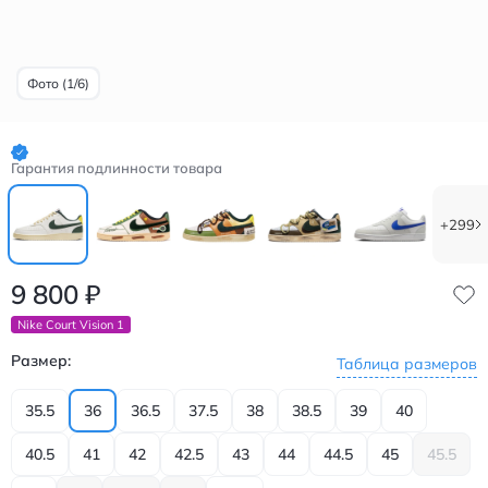
Фото (1/6)
Гарантия подлинности товара
+299
9 800
₽
Nike Court Vision 1
Размер:
Таблица размеров
35.5
36
36.5
37.5
38
38.5
39
40
40.5
41
42
42.5
43
44
44.5
45
45.5