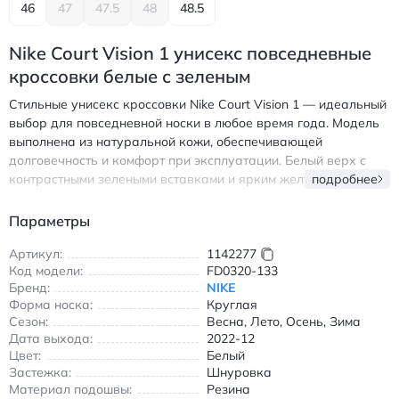
46
47
47.5
48
48.5
Nike Court Vision 1 унисекс повседневные
кроссовки белые с зеленым
Стильные унисекс кроссовки Nike Court Vision 1 — идеальный
выбор для повседневной носки в любое время года. Модель
выполнена из натуральной кожи, обеспечивающей
долговечность и комфорт при эксплуатации. Белый верх с
контрастными зелеными вставками и ярким желтым акцентом
подробнее
на заднике создает современный и свежий образ. Круглый
носок обеспечивает удобство при движении, а классическая
Параметры
шнуровка позволяет идеально зафиксировать обувь на ноге.
Резиновая подошва с нескользящим покрытием гарантирует
Артикул:
1142277
Код модели:
FD0320-133
надежное сцепление с любой поверхностью, делая эти
Бренд:
NIKE
кроссовки безопасными для прогулок в городе.
Форма носка:
Круглая
Универсальный дизайн легко сочетается с джинсами,
Сезон:
Весна, Лето, Осень, Зима
шортами или спортивными брюками, подчеркивая ваш
Дата выхода:
2022-12
индивидуальный стиль. Выпущенные в декабре 2022 года,
Цвет:
Белый
они сочетают проверенные временем решения с
Застежка:
Шнуровка
современными технологиями. Подходят для весны, лета,
Материал подошвы:
Резина