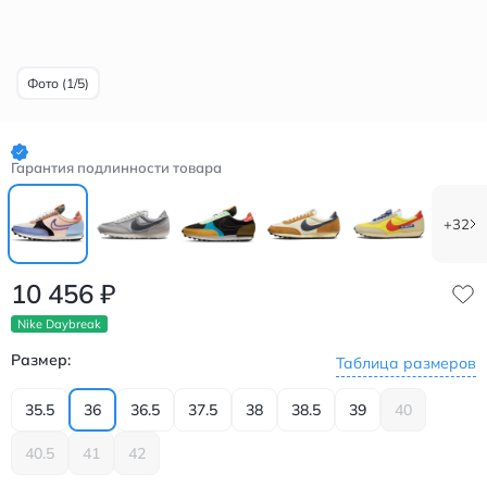
Фото (1/5)
Гарантия подлинности товара
+32
10 456
₽
Nike Daybreak
Размер:
Таблица размеров
35.5
36
36.5
37.5
38
38.5
39
40
40.5
41
42