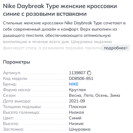
Nike Daybreak Type женские кроссовки
синие с розовыми вставками
Стильные женские кроссовки Nike Daybreak Type сочетают в
себе современный дизайн и комфорт. Верх выполнен из
дышащего текстиля, обеспечивающего оптимальную
вентиляцию в течение всего дня. Шнуровка надежно
фиксирует стопу, а резиновая подошва гарантирует отличное
подробнее
сцепление с любой поверхностью. Модель подходит для всех
сезонов благодаря универсальному дизайну и практичным
Параметры
материалам. Круглый носок и низкий профиль создают
легкость в движении, делая обувь идеальной для прогулок,
Артикул:
1139807
Код модели:
DD8506-851
повседневных дел и активного отдыха. Сочетание синего
Бренд:
NIKE
цвета с розовыми акцентами придает паре свежий и модный
Форма носка:
Круглая
вид, который легко вписывается в любой образ. Найк
Сезон:
Весна, Лето, Осень, Зима
Дейбреак Тайп женские кроссовки синие с розовыми
Дата выхода:
2021-09
вставками
Толщина подошвы:
Плоская
Высота голенища:
Низкая
Цвет:
Синий
Высота:
Низкие
Застежка:
Шнуровка