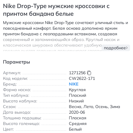
Nike Drop-Type мужские кроссовки с
принтом бандана белые
Мужские кроссовки Nike Drop-Type сочетают уличный стиль и
повседневный комфорт. Белая основа дополнена ярким
принтом бандана с леопардовыми вставками, создавая
современный и запоминающийся образ. Круглый носок и
классическая шнуровка обеспечивают удобную посадку, а
подробнее
средняя высота голенища подчеркивает спортивный
характер модели. Износостойкие материалы верха и
Параметры
резиновая подошва делают обувь практичной для активного
использования в любое время года.
Артикул:
1271256
Особенности:
Код модели:
CW2622-171
Бренд:
NIKE
Универсальный дизайн для городской носки
Форма носка:
Круглая
Комфортная амортизация при ходьбе
Тип каблука:
Плоский
Воздухопроницаемая конструкция
Высота каблука:
Низкий
Средняя высота голенища для свободы движений
Сезон:
Весна, Лето, Осень, Зима
Дата выхода:
2020-06
Найк Дроп-Тайп мужские кроссовки с принтом бандана
Толщина подошвы:
Плоская
белые износостойкие.
Высота голенища:
Средняя
Цвет:
Белый