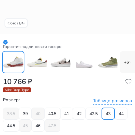
Фото (1/4)
Гарантия подлинности товара
+6
10 766
₽
Nike Drop-Type
Размер:
Таблица размеров
38.5
39
40
40.5
41
42
42.5
43
44
44.5
45
46
47.5