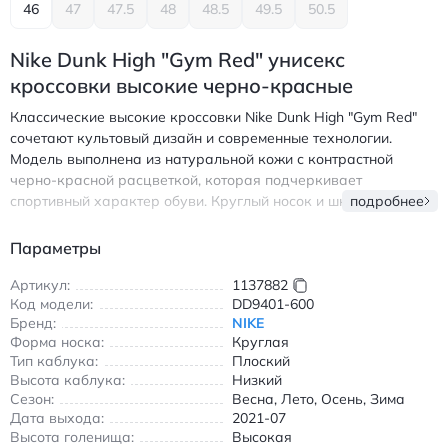
46
47
47.5
48
48.5
49.5
50.5
Nike Dunk High "Gym Red" унисекс
кроссовки высокие черно-красные
Классические высокие кроссовки Nike Dunk High "Gym Red"
сочетают культовый дизайн и современные технологии.
Модель выполнена из натуральной кожи с контрастной
черно-красной расцветкой, которая подчеркивает
спортивный характер обуви. Круглый носок и шнуровка
подробнее
обеспечивают удобную посадку, а резиновая подошва с
нескользящим покрытием гарантирует надежное сцепление в
Параметры
любых условиях. Высокая голенище обеспечивает
дополнительную поддержку стопы, делая кроссовки
Артикул:
1137882
Код модели:
DD9401-600
идеальным выбором для повседневной носки и активного
Бренд:
NIKE
отдыха. Износостойкие материалы и продуманная
Форма носка:
Круглая
амортизация делают эту модель универсальной для всех
Тип каблука:
Плоский
сезонов. Кожаная отделка сохраняет форму и выглядит
Высота каблука:
Низкий
стильно даже после длительной эксплуатации. Подходит как
Сезон:
Весна, Лето, Осень, Зима
для прогулок по городу, так и для занятий спортом в
Дата выхода:
2021-07
помещении. Унисекс-вариант позволяет выбрать размер как
Высота голенища:
Высокая