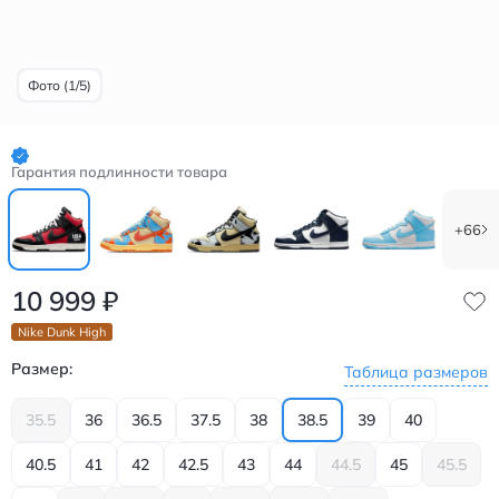
Фото (1/5)
Гарантия подлинности товара
+66
10 999
₽
Nike Dunk High
Размер:
Таблица размеров
35.5
36
36.5
37.5
38
38.5
39
40
40.5
41
42
42.5
43
44
44.5
45
45.5