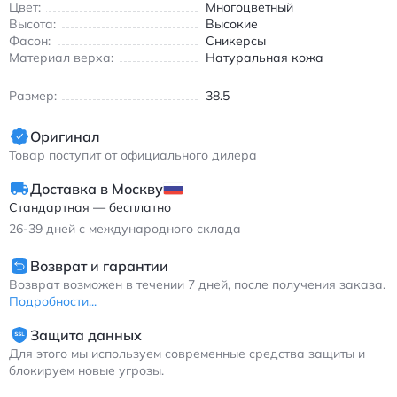
мужчинам, так и женщинам, сохраняя комфорт и эстетику.
Цвет:
Многоцветный
Найк Дунк Хай "Гим Ред" кроссовки высокие кожаные черно-
Высота:
Высокие
Фасон:
Сникерсы
красные
Материал верха:
Натуральная кожа
Размер:
38.5
Оригинал
Товар поступит от официального дилера
Доставка в Москву
Стандартная — бесплатно
26-39
дней с международного склада
Возврат и гарантии
Возврат возможен в течении 7 дней, после получения заказа.
Подробности...
Защита данных
Для этого мы используем современные средства защиты и
блокируем новые угрозы.