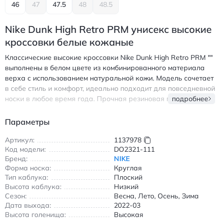
46
47
47.5
48
48.5
Nike Dunk High Retro PRM унисекс высокие
кроссовки белые кожаные
Классические высокие кроссовки Nike Dunk High Retro PRM ""
выполнены в белом цвете из комбинированного материала
верха с использованием натуральной кожи. Модель сочетает
в себе стиль и комфорт, идеально подходит для повседневной
носки в любое время года. Прочная резиновая подошва
подробнее
обеспечивает отличное сцепление с поверхностью, а
анатомическая стелька гарантирует поддержку стопы в
Параметры
течение всего дня. Круглый носок и шнуровка обеспечивают
удобную посадку, а высокий верх надежно фиксирует
Артикул:
1137978
Код модели:
DO2321-111
голеностоп. Кроссовки подходят как для прогулок по городу,
Бренд:
NIKE
так и для активного отдыха благодаря износостойким и
Форма носка:
Круглая
нескользящим свойствам. Сезонная универсальность
Тип каблука:
Плоский
позволяет носить их весной, летом, осенью и зимой. Дизайн
Высота каблука:
Низкий
дополнен фирменным логотипом Nike и уникальной деталью в
Сезон:
Весна, Лето, Осень, Зима
виде китайского иероглифа на боковой части. Найк Дунк Хай
Дата выхода:
2022-03
Ретро ПРМ кроссовки высокие белые кожаные повседневные
Высота голенища:
Высокая