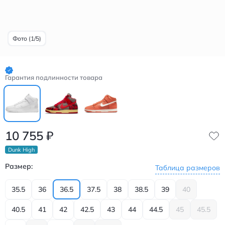
Фото (1/5)
Гарантия подлинности товара
10 755
₽
Dunk High
Размер:
Таблица размеров
35.5
36
36.5
37.5
38
38.5
39
40
40.5
41
42
42.5
43
44
44.5
45
45.5