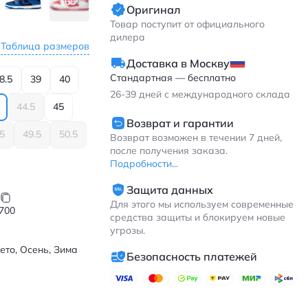
+65
Оригинал
Товар поступит от официального
дилера
Таблица размеров
Доставка в Москву
Стандартная — бесплатно
8.5
39
40
26-39
дней с международного склада
44.5
45
Возврат и гарантии
.5
49.5
50.5
Возврат возможен в течении 7 дней,
после получения заказа.
Подробности...
Защита данных
Для этого мы используем современные
700
средства защиты и блокируем новые
угрозы.
ето, Осень, Зима
Безопасность платежей