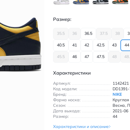
Размер:
35.5
36
36.5
37.5
38
3
40.5
41
42
42.5
43
44
45.5
46
47
47.5
48
48
Характеристики
Артикул:
1142421
Код модели:
DD1391-
Бренд:
NIKE
Форма носка:
Круглая
Сезон:
Весна, Л
Дата выхода:
2021-06
Размер:
44
Характеристики и описание