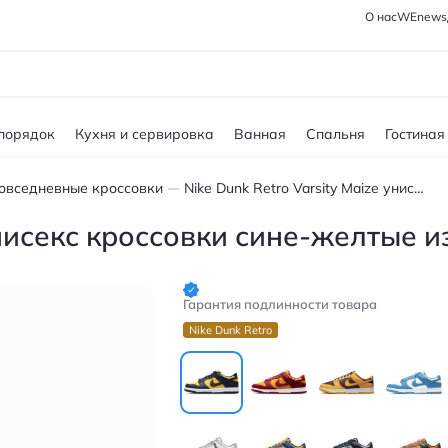
О нас
WEnews
 порядок
Кухня и сервировка
Ванная
Спальня
Гостиная
овседневные кроссовки
Nike Dunk Retro Varsity Maize унисекс кроссовки сине-желтые из синтетики
унисекс кроссовки сине-желтые и
Гарантия подлинности товара
Nike Dunk Retro