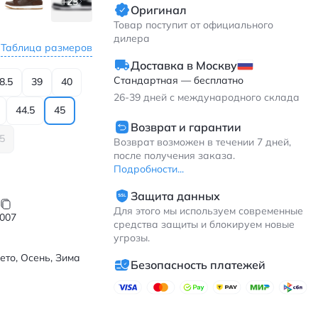
+23
Оригинал
Товар поступит от официального
дилера
Таблица размеров
Доставка в Москву
Стандартная — бесплатно
8.5
39
40
26-39
дней с международного склада
44.5
45
Возврат и гарантии
.5
Возврат возможен в течении 7 дней,
после получения заказа.
Подробности...
Защита данных
Для этого мы используем современные
007
средства защиты и блокируем новые
угрозы.
ето, Осень, Зима
Безопасность платежей