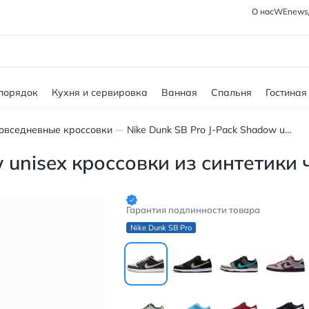
О нас
WEnews
 порядок
Кухня и сервировка
Ванная
Спальня
Гостиная
овседневные кроссовки
Nike Dunk SB Pro J-Pack Shadow unisex кроссовки из синтетики черно-серые
w unisex кроссовки из синтетики
Гарантия подлинности товара
Nike Dunk SB Pro