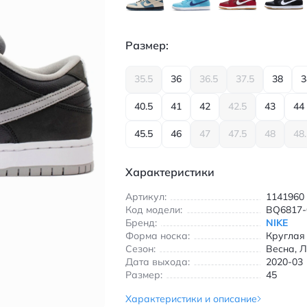
Размер:
35.5
36
36.5
37.5
38
3
40.5
41
42
42.5
43
44
45.5
46
47
47.5
48
48
Характеристики
Артикул:
1141960
Код модели:
BQ6817-
Бренд:
NIKE
Форма носка:
Круглая
Сезон:
Весна, Л
Дата выхода:
2020-03
Размер:
45
Характеристики и описание