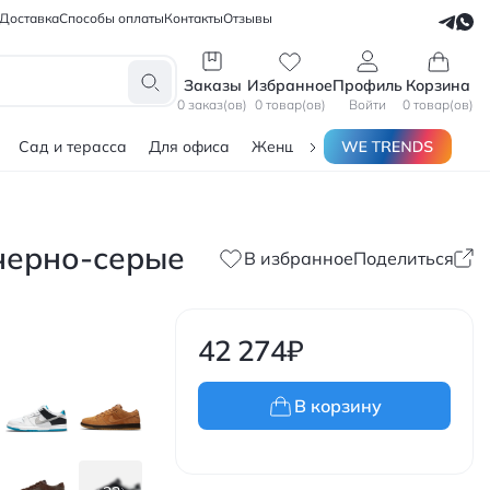
Доставка
Способы оплаты
Контакты
Отзывы
СЕЛЛЕРАМ
БЛОГЕРАМ
Заказы
Избранное
Профиль
Корзина
0 заказ(ов)
0 товар(ов)
Войти
0 товар(ов)
Сад и терасса
Для офиса
Женщинам
Мужчинам
Тов
 черно-серые
В избранное
Поделиться
42 274
₽
В корзину