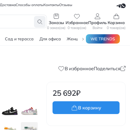
Доставка
Способы оплаты
Контакты
Отзывы
СЕЛЛЕРАМ
БЛОГЕРАМ
Заказы
Избранное
Профиль
Корзина
0 заказ(ов)
0 товар(ов)
Войти
0 товар(ов)
Сад и терасса
Для офиса
Женщинам
Мужчинам
Тов
В избранное
Поделиться
25 692
₽
В корзину