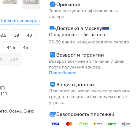
+756
Оригинал
Товар поступит от официального
дилера
Таблица размеров
Доставка в Москву
Стандартная — бесплатно
8.5
39
40
26-39
дней с международного склада
44.5
45
Возврат и гарантии
.5
49.5
Возврат возможен в течении 7 дней,
после получения заказа.
Подробности...
Защита данных
Для этого мы используем современные
111
средства защиты и блокируем новые
угрозы.
ето, Осень, Зима
Безопасность платежей