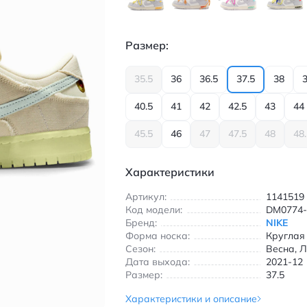
Размер:
35.5
36
36.5
37.5
38
3
40.5
41
42
42.5
43
44
45.5
46
47
47.5
48
48
Характеристики
Артикул:
1141519
Код модели:
DM0774-
Бренд:
NIKE
Форма носка:
Круглая
Сезон:
Весна, Л
Дата выхода:
2021-12
Размер:
37.5
Характеристики и описание