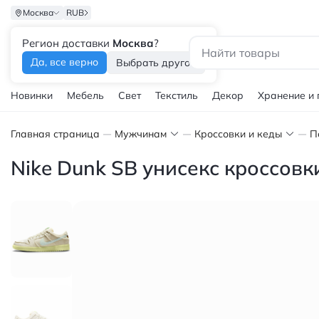
Москва
RUB
Регион доставки
Москва
?
Каталог
Да, все верно
Выбрать другой
Новинки
Мебель
Свет
Текстиль
Декор
Хранение и
Главная страница
Мужчинам
Кроссовки и кеды
П
Nike Dunk SB унисекс кроссовк